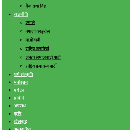
बैंक तथा वित्त
राजनीति
एमाले
नेपाली काङ्ग्रेस
माओवादी
राष्ट्रिय जनमोर्चा
जनता समाजवादी पार्टी
राष्ट्रिय प्रजातन्त्र पार्टी
धर्म संस्कृति
मनोरञ्जन
पर्यटन
प्रविधि
अपराध
कृषि
खेलकुद
अन्तराष्ट्रिय