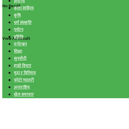
अपराध
No Result
कला साहित्य
कृषि
धर्म संस्कृति
पर्यटन
प्रविधि
View All Result
मनोरञ्जन
शिक्षा
सुनचाँदी
हाम्रो विचार
मुद्रा र विनिमय
फोटो ग्यालरी
अन्तराष्ट्रिय
खेल समाचार