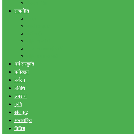
बैंक तथा वित्त
राजनीति
एमाले
नेपाली काङ्ग्रेस
माओवादी
राष्ट्रिय जनमोर्चा
जनता समाजवादी पार्टी
राष्ट्रिय प्रजातन्त्र पार्टी
धर्म संस्कृति
मनोरञ्जन
पर्यटन
प्रविधि
अपराध
कृषि
खेलकुद
अन्तराष्ट्रिय
विविध