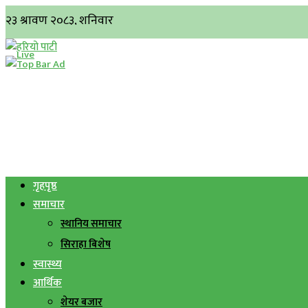
गृहपृष्ठ
समाचार
स्थानिय समाचार
सिराहा बिशेष
स्वास्थ्य
आर्थिक
शेयर बजार