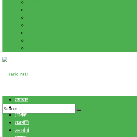
हाम्रो विचार
मुद्रा र विनिमय
सुनचाँदी
शिक्षा
कला साहित्य
अन्तर्वार्ता
फोटो ग्यालरी
समाचार
स्वास्थ्य
आर्थिक
राजनीति
अन्तर्वार्ता