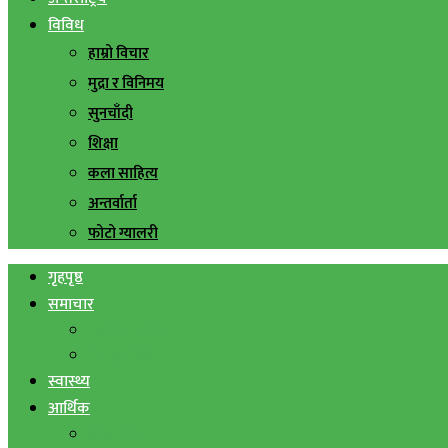
विविध
हाम्रो विचार
मुद्रा र विनिमय
सुनचाँदी
शिक्षा
कला साहित्य
अन्तर्वार्ता
फोटो ग्यालरी
गृहपृष्ठ
समाचार
स्थानिय समाचार
सिराहा बिशेष
स्वास्थ्य
आर्थिक
शेयर बजार