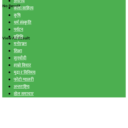
अपराध
No Result
कला साहित्य
कृषि
धर्म संस्कृति
पर्यटन
प्रविधि
View All Result
मनोरञ्जन
शिक्षा
सुनचाँदी
हाम्रो विचार
मुद्रा र विनिमय
फोटो ग्यालरी
अन्तराष्ट्रिय
खेल समाचार