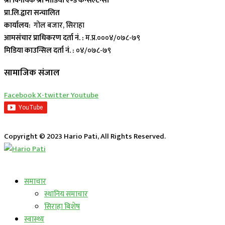
श्री विनायक श्री मीडिया एण्ड कन्सल्टेन्सी
प्रा.लि.द्वारा सन्चालित
कार्यालय:
गोल बजार, सिराहा
आमसंचार प्राधिकरण दर्ता नं. :
म.प्र.०००४/०७८-७९
मिडिया काउन्सिल दर्ता नं. :
०४/०७८-७९
सामाजिक संजाल
Facebook
X-twitter
Youtube
Copyright © 2023 Hario Pati, All Rights Reserved.
लाईभ कार्यक्रम
समाचार
स्थानिय समाचार
सिराहा बिशेष
स्वास्थ्य