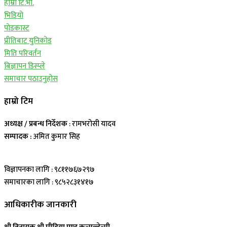
हाम्रो टि.भी.
भिडियो
पोडकास्ट
प्रीतिबाट युनिकोड
मिति परिवर्तन
बिज्ञापन डिस्प्ले
समाचार पठाउनुहोस
हाम्रो टिम
अध्यक्ष / प्रबन्ध निर्देशक
: रामभरोसी यादव
सम्पादक :
अमित कुमार सिह
विज्ञापनका लागि : ९८११७६७२९७
समाचारका लागि : ९८५२८३१४१७
आधिकारीक जानकारी