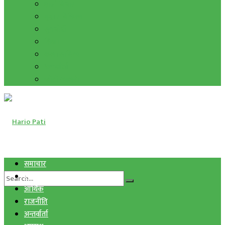
हाम्रो विचार
मुद्रा र विनिमय
सुनचाँदी
शिक्षा
कला साहित्य
अन्तर्वार्ता
फोटो ग्यालरी
समाचार
स्वास्थ्य
आर्थिक
राजनीति
अन्तर्वार्ता