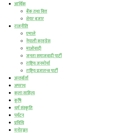
आर्थिक
बैंक तथा वित्त
शेयर बजार
राजनीति
एमाले
नेपाली काङ्ग्रेस
माओवादी
जनता समाजवादी पार्टी
राष्ट्रिय जनमोर्चा
राष्ट्रिय प्रजातन्त्र पार्टी
अन्तर्वार्ता
अपराध
कला साहित्य
कृषि
धर्म संस्कृति
पर्यटन
प्रविधि
मनोरञ्जन