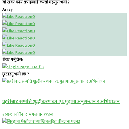
यो खबर पढेर तपाईलाई कस्तो महसुस भयो ?
Array
0
0
0
0
0
0
शेयर गर्नुहोस:
छुटाउनु भयो कि ?
प्रमुख सामाचार
प्रहरीबाट सम्पत्ति शुद्धीकरणका २८ मुद्दामा अनुसन्धान र अभियोजन
२०७९ कार्तिक ८, मंगलवार ११:००
प्रमुख सामाचार