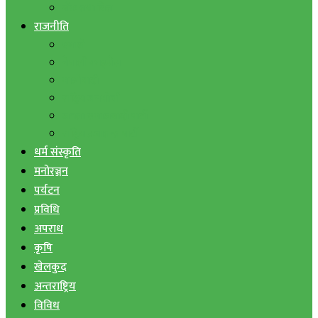
बैंक तथा वित्त
राजनीति
एमाले
नेपाली काङ्ग्रेस
माओवादी
राष्ट्रिय जनमोर्चा
जनता समाजवादी पार्टी
राष्ट्रिय प्रजातन्त्र पार्टी
धर्म संस्कृति
मनोरञ्जन
पर्यटन
प्रविधि
अपराध
कृषि
खेलकुद
अन्तराष्ट्रिय
विविध