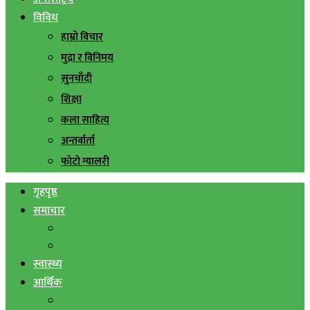
विविध
हाम्रो विचार
मुद्रा र विनिमय
सुनचाँदी
शिक्षा
कला साहित्य
अन्तर्वार्ता
फोटो ग्यालरी
गृहपृष्ठ
समाचार
स्थानिय समाचार
सिराहा बिशेष
स्वास्थ्य
आर्थिक
शेयर बजार