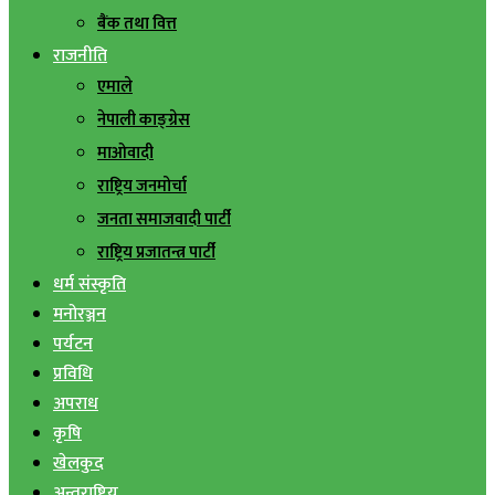
बैंक तथा वित्त
राजनीति
एमाले
नेपाली काङ्ग्रेस
माओवादी
राष्ट्रिय जनमोर्चा
जनता समाजवादी पार्टी
राष्ट्रिय प्रजातन्त्र पार्टी
धर्म संस्कृति
मनोरञ्जन
पर्यटन
प्रविधि
अपराध
कृषि
खेलकुद
अन्तराष्ट्रिय