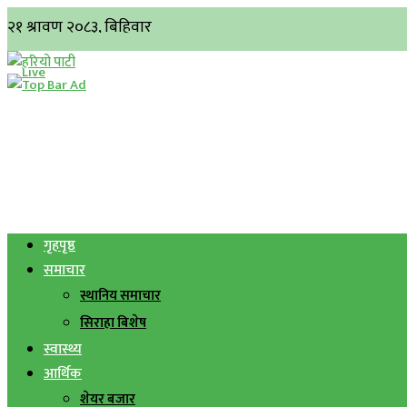
गृहपृष्ठ
समाचार
स्थानिय समाचार
सिराहा बिशेष
स्वास्थ्य
आर्थिक
शेयर बजार