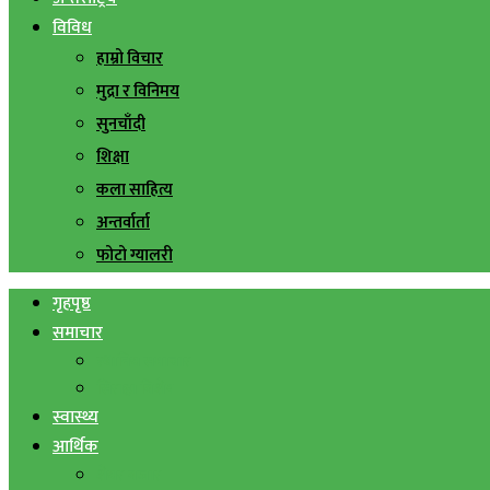
विविध
हाम्रो विचार
मुद्रा र विनिमय
सुनचाँदी
शिक्षा
कला साहित्य
अन्तर्वार्ता
फोटो ग्यालरी
गृहपृष्ठ
समाचार
स्थानिय समाचार
सिराहा बिशेष
स्वास्थ्य
आर्थिक
शेयर बजार