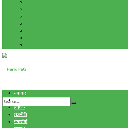
हाम्रो विचार
मुद्रा र विनिमय
सुनचाँदी
शिक्षा
कला साहित्य
अन्तर्वार्ता
फोटो ग्यालरी
समाचार
स्वास्थ्य
आर्थिक
राजनीति
अन्तर्वार्ता