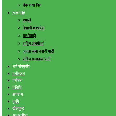
बैंक तथा वित्त
राजनीति
एमाले
नेपाली काङ्ग्रेस
माओवादी
राष्ट्रिय जनमोर्चा
जनता समाजवादी पार्टी
राष्ट्रिय प्रजातन्त्र पार्टी
धर्म संस्कृति
मनोरञ्जन
पर्यटन
प्रविधि
अपराध
कृषि
खेलकुद
अन्तराष्ट्रिय