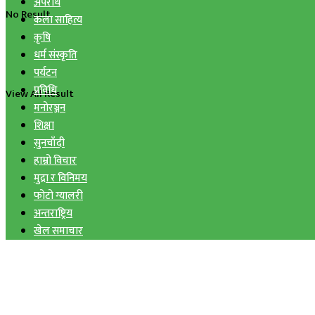
अपराध
No Result
कला साहित्य
कृषि
धर्म संस्कृति
पर्यटन
प्रविधि
View All Result
मनोरञ्जन
शिक्षा
सुनचाँदी
हाम्रो विचार
मुद्रा र विनिमय
फोटो ग्यालरी
अन्तराष्ट्रिय
खेल समाचार