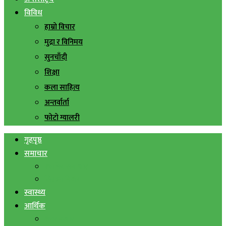
विविध
हाम्रो विचार
मुद्रा र विनिमय
सुनचाँदी
शिक्षा
कला साहित्य
अन्तर्वार्ता
फोटो ग्यालरी
गृहपृष्ठ
समाचार
स्थानिय समाचार
सिराहा बिशेष
स्वास्थ्य
आर्थिक
शेयर बजार