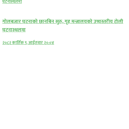
प्रमुख सामाचार
गोलबजार घटनाको छानबिन सुरु, गृह मन्त्रालयको उच्चस्तरीय टोली
घटनास्थलमा
२०८२ कार्तिक ९, आईतवार २०:०४