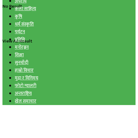
अपराध
No Result
कला साहित्य
कृषि
धर्म संस्कृति
पर्यटन
प्रविधि
View All Result
मनोरञ्जन
शिक्षा
सुनचाँदी
हाम्रो विचार
मुद्रा र विनिमय
फोटो ग्यालरी
अन्तराष्ट्रिय
खेल समाचार