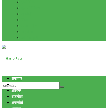
हाम्रो विचार
मुद्रा र विनिमय
सुनचाँदी
शिक्षा
कला साहित्य
अन्तर्वार्ता
फोटो ग्यालरी
समाचार
स्वास्थ्य
आर्थिक
राजनीति
अन्तर्वार्ता