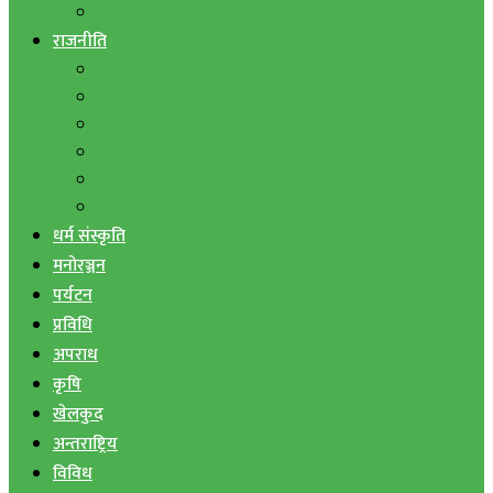
बैंक तथा वित्त
राजनीति
एमाले
नेपाली काङ्ग्रेस
माओवादी
राष्ट्रिय जनमोर्चा
जनता समाजवादी पार्टी
राष्ट्रिय प्रजातन्त्र पार्टी
धर्म संस्कृति
मनोरञ्जन
पर्यटन
प्रविधि
अपराध
कृषि
खेलकुद
अन्तराष्ट्रिय
विविध