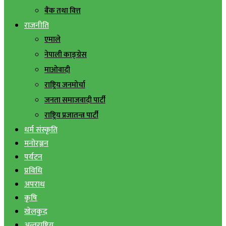
बैंक तथा वित्त
राजनीति
एमाले
नेपाली काङ्ग्रेस
माओवादी
राष्ट्रिय जनमोर्चा
जनता समाजवादी पार्टी
राष्ट्रिय प्रजातन्त्र पार्टी
धर्म संस्कृति
मनोरञ्जन
पर्यटन
प्रविधि
अपराध
कृषि
खेलकुद
अन्तराष्ट्रिय