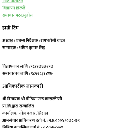
मिति परिवर्तन
बिज्ञापन डिस्प्ले
समाचार पठाउनुहोस
हाम्रो टिम
अध्यक्ष / प्रबन्ध निर्देशक
: रामभरोसी यादव
सम्पादक :
अमित कुमार सिह
विज्ञापनका लागि : ९८११७६७२९७
समाचारका लागि : ९८५२८३१४१७
आधिकारीक जानकारी
श्री विनायक श्री मीडिया एण्ड कन्सल्टेन्सी
प्रा.लि.द्वारा सन्चालित
कार्यालय:
गोल बजार, सिराहा
आमसंचार प्राधिकरण दर्ता नं. :
म.प्र.०००४/०७८-७९
मिडिया काउन्सिल दर्ता नं. :
०४/०७८-७९