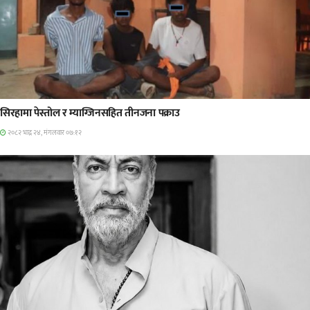
प्रमुख सामाचार
सिरहामा पेस्तोल र म्याग्जिनसहित तीनजना पक्राउ
२०८२ भाद्र २४, मंगलवार ०७:१२
अन्तराष्ट्रिय