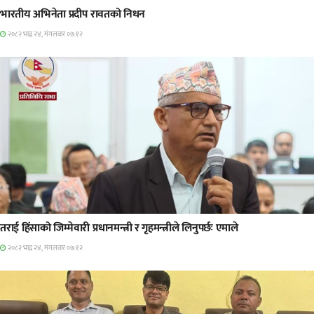
भारतीय अभिनेता प्रदीप रावतको निधन
२०८२ भाद्र २४, मंगलवार ०७:१२
प्रमुख सामाचार
तराई हिंसाको जिम्मेवारी प्रधानमन्त्री र गृहमन्त्रीले लिनुपर्छः एमाले
२०८२ भाद्र २४, मंगलवार ०७:१२