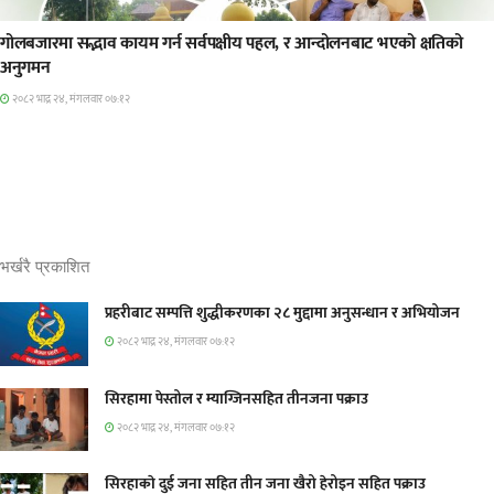
प्रमुख सामाचार
गोलबजारमा सद्भाव कायम गर्न सर्वपक्षीय पहल, र आन्दोलनबाट भएको क्षतिको
अनुगमन
२०८२ भाद्र २४, मंगलवार ०७:१२
भर्खरै प्रकाशित
प्रहरीबाट सम्पत्ति शुद्धीकरणका २८ मुद्दामा अनुसन्धान र अभियोजन
२०८२ भाद्र २४, मंगलवार ०७:१२
सिरहामा पेस्तोल र म्याग्जिनसहित तीनजना पक्राउ
२०८२ भाद्र २४, मंगलवार ०७:१२
सिरहाकाे दुई जना सहित तीन जना खैरो हेरोइन सहित पक्राउ