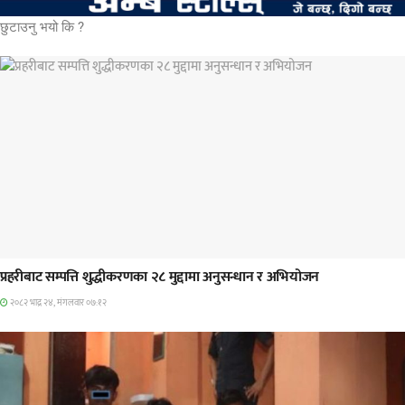
छुटाउनु भयो कि ?
प्रमुख सामाचार
प्रहरीबाट सम्पत्ति शुद्धीकरणका २८ मुद्दामा अनुसन्धान र अभियोजन
२०८२ भाद्र २४, मंगलवार ०७:१२