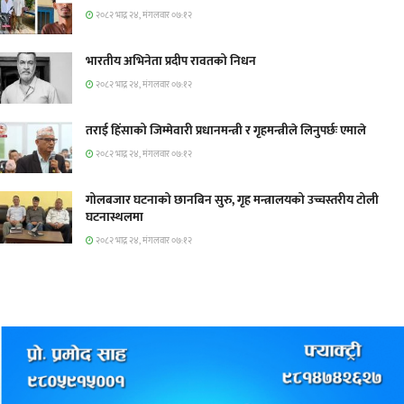
२०८२ भाद्र २४, मंगलवार ०७:१२
भारतीय अभिनेता प्रदीप रावतको निधन
२०८२ भाद्र २४, मंगलवार ०७:१२
तराई हिंसाको जिम्मेवारी प्रधानमन्त्री र गृहमन्त्रीले लिनुपर्छः एमाले
२०८२ भाद्र २४, मंगलवार ०७:१२
गोलबजार घटनाको छानबिन सुरु, गृह मन्त्रालयको उच्चस्तरीय टोली
घटनास्थलमा
२०८२ भाद्र २४, मंगलवार ०७:१२