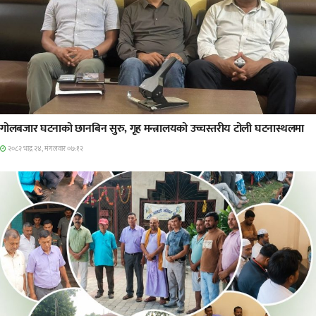
प्रमुख सामाचार
गोलबजार घटनाको छानबिन सुरु, गृह मन्त्रालयको उच्चस्तरीय टोली घटनास्थलमा
२०८२ भाद्र २४, मंगलवार ०७:१२