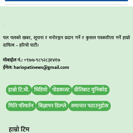
पल पलको खबर, सूचना र मनोरञ्जन प्रदान गर्ने र कुसल पत्रकारिता गर्ने हाम्रो
दायित्व – हरियो पाटी।
मोबाईल नं.:
+९७७-९८५२८३१४१७
ईमेल: hariopatinews@gmail.com
हाम्रो टि.भी.
भिडियो
पोडकास्ट
प्रीतिबाट युनिकोड
मिति परिवर्तन
बिज्ञापन डिस्प्ले
समाचार पठाउनुहोस
हाम्रो टिम