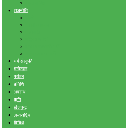
बैंक तथा वित्त
राजनीति
एमाले
नेपाली काङ्ग्रेस
माओवादी
राष्ट्रिय जनमोर्चा
जनता समाजवादी पार्टी
राष्ट्रिय प्रजातन्त्र पार्टी
धर्म संस्कृति
मनोरञ्जन
पर्यटन
प्रविधि
अपराध
कृषि
खेलकुद
अन्तराष्ट्रिय
विविध