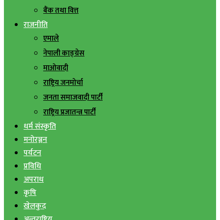
बैंक तथा वित्त
राजनीति
एमाले
नेपाली काङ्ग्रेस
माओवादी
राष्ट्रिय जनमोर्चा
जनता समाजवादी पार्टी
राष्ट्रिय प्रजातन्त्र पार्टी
धर्म संस्कृति
मनोरञ्जन
पर्यटन
प्रविधि
अपराध
कृषि
खेलकुद
अन्तराष्ट्रिय