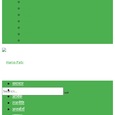
हाम्रो विचार
मुद्रा र विनिमय
सुनचाँदी
शिक्षा
कला साहित्य
अन्तर्वार्ता
फोटो ग्यालरी
समाचार
स्वास्थ्य
आर्थिक
राजनीति
अन्तर्वार्ता