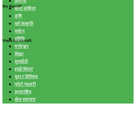
अपराध
No Result
कला साहित्य
कृषि
धर्म संस्कृति
पर्यटन
प्रविधि
View All Result
मनोरञ्जन
शिक्षा
सुनचाँदी
हाम्रो विचार
मुद्रा र विनिमय
फोटो ग्यालरी
अन्तराष्ट्रिय
खेल समाचार