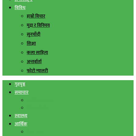
विविध
हाम्रो विचार
मुद्रा र विनिमय
सुनचाँदी
शिक्षा
कला साहित्य
अन्तर्वार्ता
फोटो ग्यालरी
गृहपृष्ठ
समाचार
स्थानिय समाचार
सिराहा बिशेष
स्वास्थ्य
आर्थिक
शेयर बजार