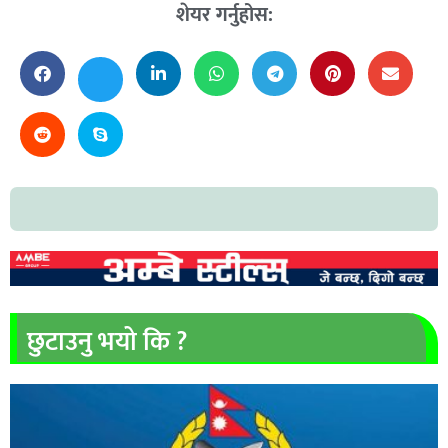
शेयर गर्नुहोस:
छुटाउनु भयो कि ?