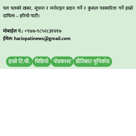
पल पलको खबर, सूचना र मनोरञ्जन प्रदान गर्ने र कुसल पत्रकारिता गर्ने हाम्रो
दायित्व – हरियो पाटी।
मोबाईल नं.:
+९७७-९८५२८३१४१७
ईमेल: hariopatinews@gmail.com
हाम्रो टि.भी.
भिडियो
पोडकास्ट
प्रीतिबाट युनिकोड
मिति परिवर्तन
बिज्ञापन डिस्प्ले
समाचार पठाउनुहोस
हाम्रो टिम
अध्यक्ष / प्रबन्ध निर्देशक
: रामभरोसी यादव
सम्पादक :
अमित कुमार सिह