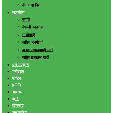
बैंक तथा वित्त
राजनीति
एमाले
नेपाली काङ्ग्रेस
माओवादी
राष्ट्रिय जनमोर्चा
जनता समाजवादी पार्टी
राष्ट्रिय प्रजातन्त्र पार्टी
धर्म संस्कृति
मनोरञ्जन
पर्यटन
प्रविधि
अपराध
कृषि
खेलकुद
अन्तराष्ट्रिय