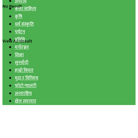
अपराध
No Result
कला साहित्य
कृषि
धर्म संस्कृति
पर्यटन
प्रविधि
View All Result
मनोरञ्जन
शिक्षा
सुनचाँदी
हाम्रो विचार
मुद्रा र विनिमय
फोटो ग्यालरी
अन्तराष्ट्रिय
खेल समाचार