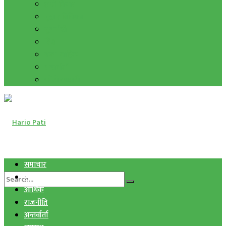
हाम्रो विचार
मुद्रा र विनिमय
सुनचाँदी
शिक्षा
कला साहित्य
अन्तर्वार्ता
फोटो ग्यालरी
समाचार
स्वास्थ्य
आर्थिक
राजनीति
अन्तर्वार्ता