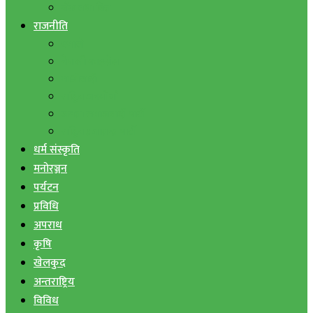
बैंक तथा वित्त
राजनीति
एमाले
नेपाली काङ्ग्रेस
माओवादी
राष्ट्रिय जनमोर्चा
जनता समाजवादी पार्टी
राष्ट्रिय प्रजातन्त्र पार्टी
धर्म संस्कृति
मनोरञ्जन
पर्यटन
प्रविधि
अपराध
कृषि
खेलकुद
अन्तराष्ट्रिय
विविध