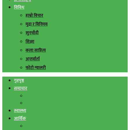
विविध
हाम्रो विचार
मुद्रा र विनिमय
सुनचाँदी
शिक्षा
कला साहित्य
अन्तर्वार्ता
फोटो ग्यालरी
गृहपृष्ठ
समाचार
स्थानिय समाचार
सिराहा बिशेष
स्वास्थ्य
आर्थिक
शेयर बजार