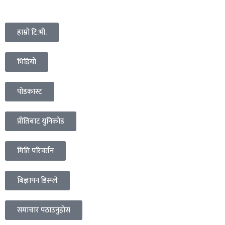
हाम्रो टि.भी.
भिडियो
पोडकास्ट
प्रीतिबाट युनिकोड
मिति परिवर्तन
बिज्ञापन डिस्प्ले
समाचार पठाउनुहोस