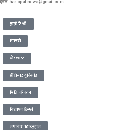
ईमेल: hariopatinews@gmail.com
हाम्रो टि.भी.
भिडियो
पोडकास्ट
प्रीतिबाट युनिकोड
मिति परिवर्तन
बिज्ञापन डिस्प्ले
समाचार पठाउनुहोस