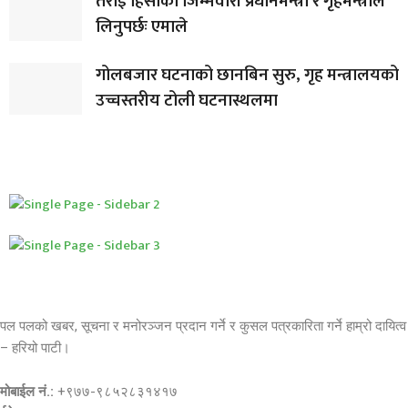
तराई हिंसाको जिम्मेवारी प्रधानमन्त्री र गृहमन्त्रीले
लिनुपर्छः एमाले
गोलबजार घटनाको छानबिन सुरु, गृह मन्त्रालयको
उच्चस्तरीय टोली घटनास्थलमा
पल पलको खबर, सूचना र मनोरञ्जन प्रदान गर्ने र कुसल पत्रकारिता गर्ने हाम्रो दायित्व
– हरियो पाटी।
मोबाईल नं.:
+९७७-९८५२८३१४१७