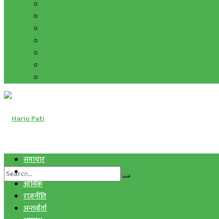
हाम्रो विचार
मुद्रा र विनिमय
सुनचाँदी
शिक्षा
कला साहित्य
अन्तर्वार्ता
फोटो ग्यालरी
समाचार
स्वास्थ्य
आर्थिक
राजनीति
अन्तर्वार्ता