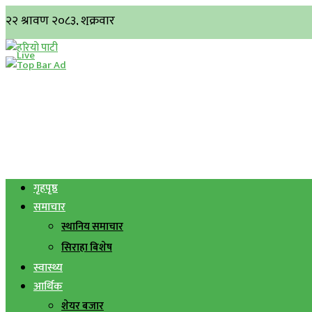
गृहपृष्ठ
समाचार
स्थानिय समाचार
सिराहा बिशेष
स्वास्थ्य
आर्थिक
शेयर बजार