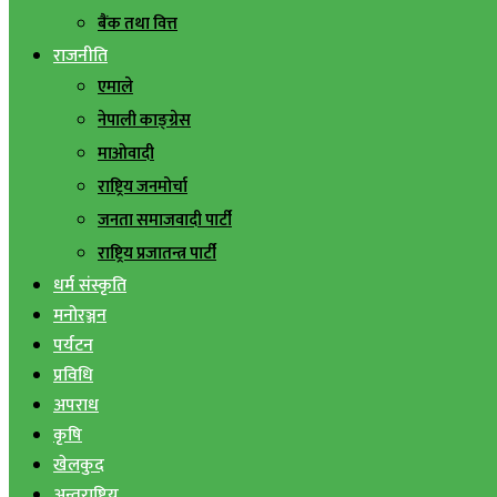
बैंक तथा वित्त
राजनीति
एमाले
नेपाली काङ्ग्रेस
माओवादी
राष्ट्रिय जनमोर्चा
जनता समाजवादी पार्टी
राष्ट्रिय प्रजातन्त्र पार्टी
धर्म संस्कृति
मनोरञ्जन
पर्यटन
प्रविधि
अपराध
कृषि
खेलकुद
अन्तराष्ट्रिय