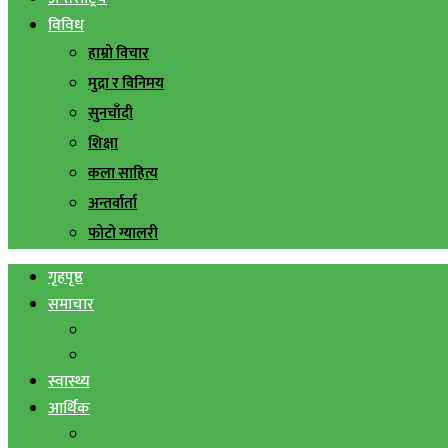
विविध
हाम्रो विचार
मुद्रा र विनिमय
सुनचाँदी
शिक्षा
कला साहित्य
अन्तर्वार्ता
फोटो ग्यालरी
गृहपृष्ठ
समाचार
स्थानिय समाचार
सिराहा बिशेष
स्वास्थ्य
आर्थिक
शेयर बजार