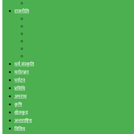
बैंक तथा वित्त
राजनीति
एमाले
नेपाली काङ्ग्रेस
माओवादी
राष्ट्रिय जनमोर्चा
जनता समाजवादी पार्टी
राष्ट्रिय प्रजातन्त्र पार्टी
धर्म संस्कृति
मनोरञ्जन
पर्यटन
प्रविधि
अपराध
कृषि
खेलकुद
अन्तराष्ट्रिय
विविध