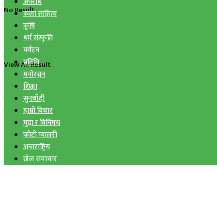
अपराध
No Result
कला साहित्य
कृषि
धर्म संस्कृति
पर्यटन
प्रविधि
View All Result
मनोरञ्जन
शिक्षा
सुनचाँदी
हाम्रो विचार
मुद्रा र विनिमय
फोटो ग्यालरी
अन्तराष्ट्रिय
खेल समाचार