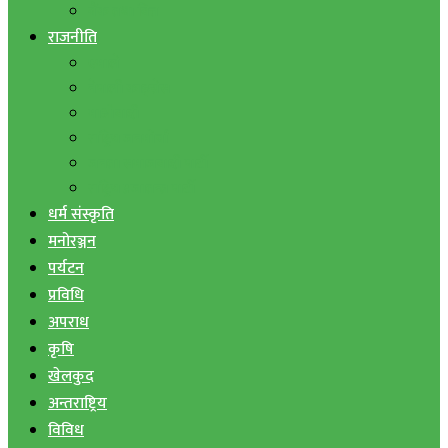
बैंक तथा वित्त
राजनीति
एमाले
नेपाली काङ्ग्रेस
माओवादी
राष्ट्रिय जनमोर्चा
जनता समाजवादी पार्टी
राष्ट्रिय प्रजातन्त्र पार्टी
धर्म संस्कृति
मनोरञ्जन
पर्यटन
प्रविधि
अपराध
कृषि
खेलकुद
अन्तराष्ट्रिय
विविध