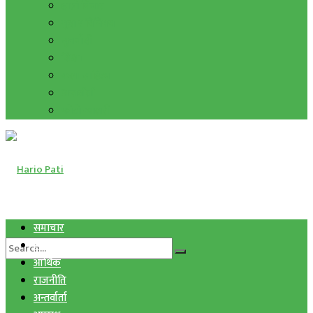
हाम्रो विचार
मुद्रा र विनिमय
सुनचाँदी
शिक्षा
कला साहित्य
अन्तर्वार्ता
फोटो ग्यालरी
समाचार
स्वास्थ्य
आर्थिक
राजनीति
अन्तर्वार्ता