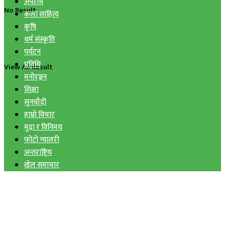
अपराध
No Result
कला साहित्य
कृषि
धर्म संस्कृति
पर्यटन
प्रविधि
View All Result
मनोरञ्जन
शिक्षा
सुनचाँदी
हाम्रो विचार
मुद्रा र विनिमय
फोटो ग्यालरी
अन्तराष्ट्रिय
खेल समाचार