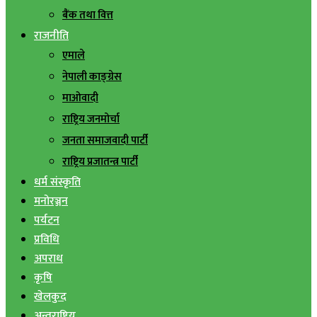
बैंक तथा वित्त
राजनीति
एमाले
नेपाली काङ्ग्रेस
माओवादी
राष्ट्रिय जनमोर्चा
जनता समाजवादी पार्टी
राष्ट्रिय प्रजातन्त्र पार्टी
धर्म संस्कृति
मनोरञ्जन
पर्यटन
प्रविधि
अपराध
कृषि
खेलकुद
अन्तराष्ट्रिय