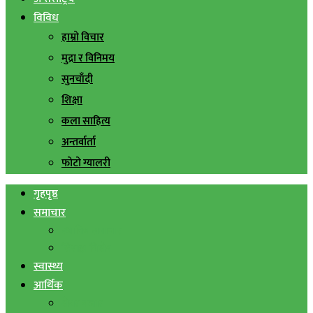
विविध
हाम्रो विचार
मुद्रा र विनिमय
सुनचाँदी
शिक्षा
कला साहित्य
अन्तर्वार्ता
फोटो ग्यालरी
गृहपृष्ठ
समाचार
स्थानिय समाचार
सिराहा बिशेष
स्वास्थ्य
आर्थिक
शेयर बजार