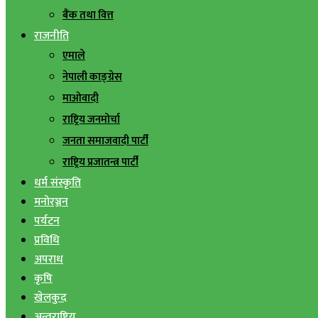
बैंक तथा वित्त
राजनीति
एमाले
नेपाली काङ्ग्रेस
माओवादी
राष्ट्रिय जनमोर्चा
जनता समाजवादी पार्टी
राष्ट्रिय प्रजातन्त्र पार्टी
धर्म संस्कृति
मनोरञ्जन
पर्यटन
प्रविधि
अपराध
कृषि
खेलकुद
अन्तराष्ट्रिय