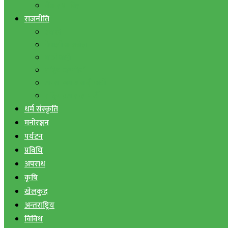
बैंक तथा वित्त
राजनीति
एमाले
नेपाली काङ्ग्रेस
माओवादी
राष्ट्रिय जनमोर्चा
जनता समाजवादी पार्टी
राष्ट्रिय प्रजातन्त्र पार्टी
धर्म संस्कृति
मनोरञ्जन
पर्यटन
प्रविधि
अपराध
कृषि
खेलकुद
अन्तराष्ट्रिय
विविध