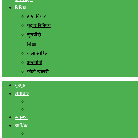
विविध
हाम्रो विचार
मुद्रा र विनिमय
सुनचाँदी
शिक्षा
कला साहित्य
अन्तर्वार्ता
फोटो ग्यालरी
गृहपृष्ठ
समाचार
स्थानिय समाचार
सिराहा बिशेष
स्वास्थ्य
आर्थिक
शेयर बजार