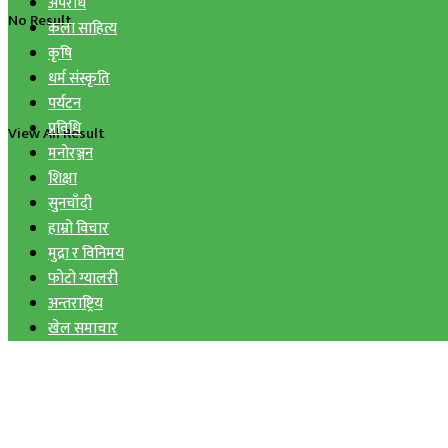
अपराध
No Result
कला साहित्य
कृषि
धर्म संस्कृति
पर्यटन
प्रविधि
View All Result
मनोरञ्जन
शिक्षा
सुनचाँदी
हाम्रो विचार
मुद्रा र विनिमय
फोटो ग्यालरी
अन्तराष्ट्रिय
खेल समाचार