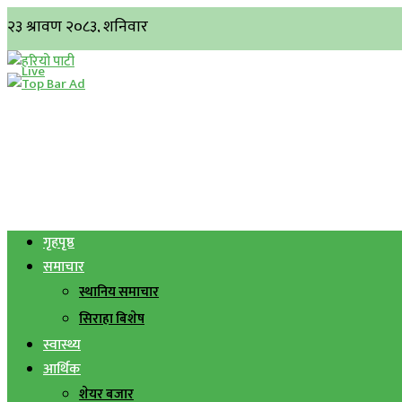
गृहपृष्ठ
समाचार
स्थानिय समाचार
सिराहा बिशेष
स्वास्थ्य
आर्थिक
शेयर बजार