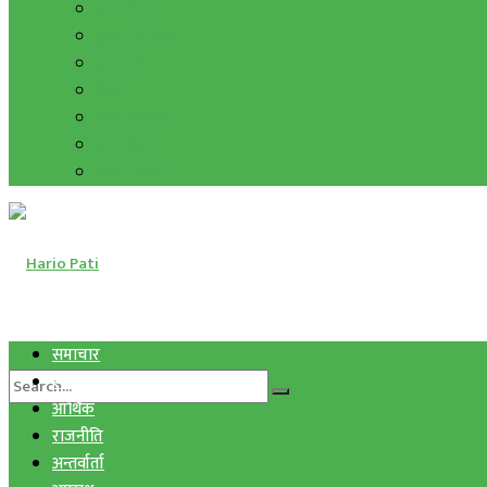
हाम्रो विचार
मुद्रा र विनिमय
सुनचाँदी
शिक्षा
कला साहित्य
अन्तर्वार्ता
फोटो ग्यालरी
समाचार
स्वास्थ्य
आर्थिक
राजनीति
अन्तर्वार्ता