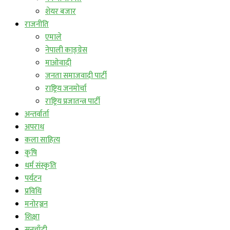
शेयर बजार
राजनीति
एमाले
नेपाली काङ्ग्रेस
माओवादी
जनता समाजवादी पार्टी
राष्ट्रिय जनमोर्चा
राष्ट्रिय प्रजातन्त्र पार्टी
अन्तर्वार्ता
अपराध
कला साहित्य
कृषि
धर्म संस्कृति
पर्यटन
प्रविधि
मनोरञ्जन
शिक्षा
सुनचाँदी