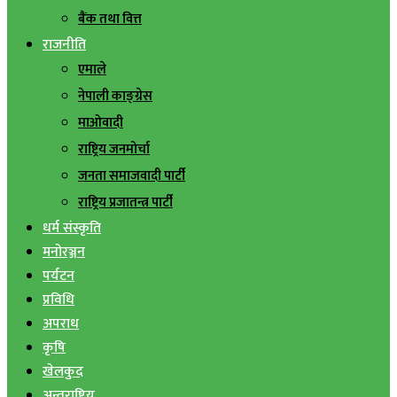
बैंक तथा वित्त
राजनीति
एमाले
नेपाली काङ्ग्रेस
माओवादी
राष्ट्रिय जनमोर्चा
जनता समाजवादी पार्टी
राष्ट्रिय प्रजातन्त्र पार्टी
धर्म संस्कृति
मनोरञ्जन
पर्यटन
प्रविधि
अपराध
कृषि
खेलकुद
अन्तराष्ट्रिय