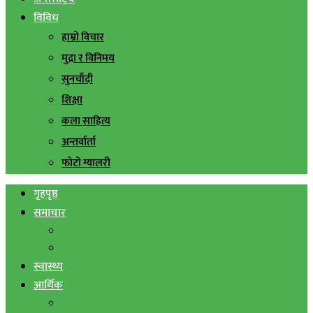
विविध
हाम्रो विचार
मुद्रा र विनिमय
सुनचाँदी
शिक्षा
कला साहित्य
अन्तर्वार्ता
फोटो ग्यालरी
गृहपृष्ठ
समाचार
स्थानिय समाचार
सिराहा बिशेष
स्वास्थ्य
आर्थिक
शेयर बजार