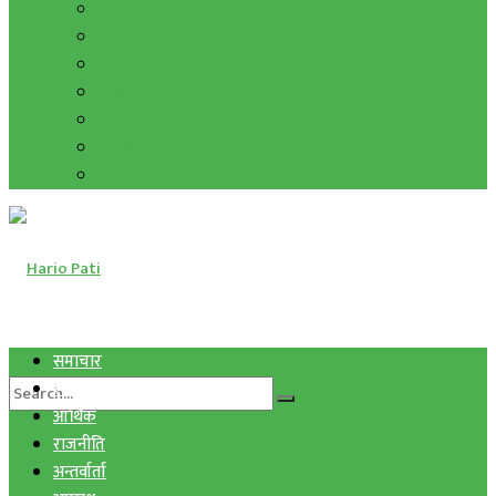
हाम्रो विचार
मुद्रा र विनिमय
सुनचाँदी
शिक्षा
कला साहित्य
अन्तर्वार्ता
फोटो ग्यालरी
समाचार
स्वास्थ्य
आर्थिक
राजनीति
अन्तर्वार्ता