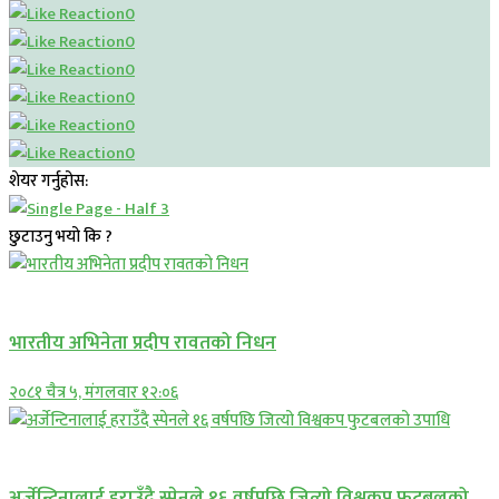
0
0
0
0
0
0
शेयर गर्नुहोस:
छुटाउनु भयो कि ?
अन्तराष्ट्रिय
भारतीय अभिनेता प्रदीप रावतको निधन
२०८१ चैत्र ५, मंगलवार १२:०६
अन्तराष्ट्रिय
अर्जेन्टिनालाई हराउँदै स्पेनले १६ वर्षपछि जित्यो विश्वकप फुटबलको