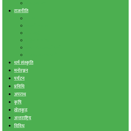
बैंक तथा वित्त
राजनीति
एमाले
नेपाली काङ्ग्रेस
माओवादी
राष्ट्रिय जनमोर्चा
जनता समाजवादी पार्टी
राष्ट्रिय प्रजातन्त्र पार्टी
धर्म संस्कृति
मनोरञ्जन
पर्यटन
प्रविधि
अपराध
कृषि
खेलकुद
अन्तराष्ट्रिय
विविध