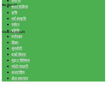
अपराध
No Result
कला साहित्य
कृषि
धर्म संस्कृति
पर्यटन
प्रविधि
View All Result
मनोरञ्जन
शिक्षा
सुनचाँदी
हाम्रो विचार
मुद्रा र विनिमय
फोटो ग्यालरी
अन्तराष्ट्रिय
खेल समाचार