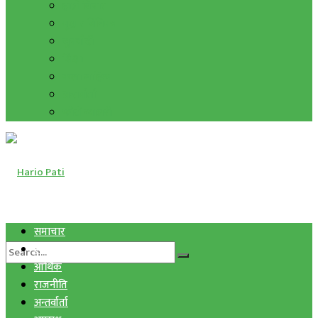
हाम्रो विचार
मुद्रा र विनिमय
सुनचाँदी
शिक्षा
कला साहित्य
अन्तर्वार्ता
फोटो ग्यालरी
समाचार
स्वास्थ्य
आर्थिक
राजनीति
अन्तर्वार्ता