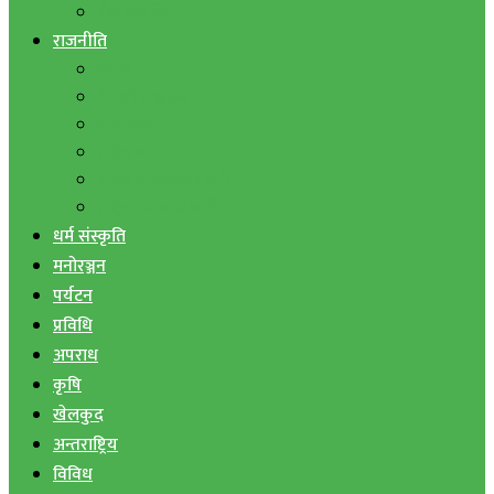
बैंक तथा वित्त
राजनीति
एमाले
नेपाली काङ्ग्रेस
माओवादी
राष्ट्रिय जनमोर्चा
जनता समाजवादी पार्टी
राष्ट्रिय प्रजातन्त्र पार्टी
धर्म संस्कृति
मनोरञ्जन
पर्यटन
प्रविधि
अपराध
कृषि
खेलकुद
अन्तराष्ट्रिय
विविध