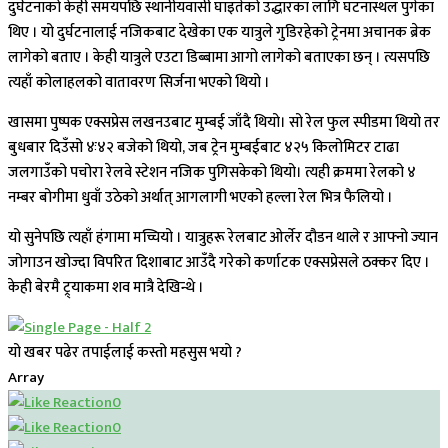
दुर्घटनाको केही समयपछि स्थानीयवासी घाइतेको उद्धारका लागि घटनास्थल पुगेका
थिए । यो दुर्घटनालाई नजिकबाट देखेका एक यात्रुले गुडिरहेको ट्रेनमा अचानक ब्रेक
लागेको बताए । केही यात्रुले एउटा डिब्बामा आगो लागेको बताएका छन् । त्यसपछि
त्यहाँ कोलाहलको वातावरण सिर्जना भएको थियो ।
खासमा पुष्पक एक्सप्रेस लखनउबाट मुम्बई जाँदै थियो। सो रेल फुल स्पीडमा थियो तर
बुधबार दिउँसो ४ः४२ बजेको थियो, जब ट्रेन मुम्बईबाट ४२५ किलोमिटर टाढा
जलगाउँको पचोरा रेलवे स्टेशन नजिक पुगिसकेको थियो। त्यही क्रममा रेलको ४
नम्बर बोगीमा धुवाँ उठेको अर्थात् आगलागी भएको हल्ला रेल भित्र फैलियो ।
यो सुनेपछि त्यहाँ हंगामा मच्चियो । यात्रुहरू रेलबाट ओर्लेर दौडन थाले र आफ्नो ज्यान
जोगाउन खोज्दा विपरित दिशाबाट आउँदै गरेको कर्णाटक एक्सप्रेसले ठक्कर दिए ।
केही बेरमै ट्र्याकमा शव मात्रै देखिन्थे ।
यो खबर पढेर तपाईलाई कस्तो महसुस भयो ?
Array
0
0