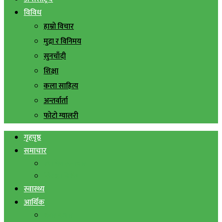
विविध
हाम्रो विचार
मुद्रा र विनिमय
सुनचाँदी
शिक्षा
कला साहित्य
अन्तर्वार्ता
फोटो ग्यालरी
गृहपृष्ठ
समाचार
स्थानिय समाचार
सिराहा बिशेष
स्वास्थ्य
आर्थिक
शेयर बजार