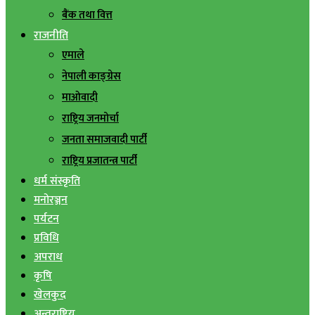
बैंक तथा वित्त
राजनीति
एमाले
नेपाली काङ्ग्रेस
माओवादी
राष्ट्रिय जनमोर्चा
जनता समाजवादी पार्टी
राष्ट्रिय प्रजातन्त्र पार्टी
धर्म संस्कृति
मनोरञ्जन
पर्यटन
प्रविधि
अपराध
कृषि
खेलकुद
अन्तराष्ट्रिय