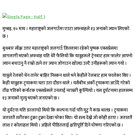
मुम्बइ, १० माघ । महाराष्ट्रको जलगाउँमा एउटा अफवाहले १३ जनाको ज्यान लिएको
छ ।
बुधबार साँझ उत्तर महाराष्ट्रको जलगाउँ जिल्लामा रहेको पुष्पक एक्सप्रेसमा
आगलागी भएको अफवाह यति धेरै फैलियो कि यात्रुहरूले ट्रेनबाट हाम फालेर आफ्नो
ज्यान बचाउनु नै राम्रो ठाने तर ज्यान जोगाउन खोज्दा उल्टै उनीहरूको ज्यान गयो ।
यात्रुले रेलको चेन तानेर बाहिर निस्कन थाले भने केहीले रेलबाट हाम फालेका थिए ।
केही यात्रुहरू ट्र्याकमा यता उता दौडन थाले । यसैबीच अर्को ट्र्याकमा आउँदै गरेको
तीव्र गतिको कर्नाटक एक्सप्रेसले उनलाई नराम्ररी कुल्चियो । यस दुर्घटनामा हालसम्म
१३ जनाको मृत्यु भएको जनाएको छ ।
यो दुर्घटना यति डरलाग्दो थियो कि कल्पना गर्दा पनि मुटु नै काप्न थाल्छ । ट्र्याकमा
जताततै शरीरका टुक्रा टुक्रा देखा परेका थिए। यो दृश्य देख्ने जो कोही डराए । जताततै
लाश र कोलाहल थियो । अहिले पीडितलाई क्षतिपूर्ति दिने घोषणा गरिएको छ ।