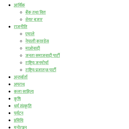
आर्थिक
बैंक तथा वित्त
शेयर बजार
राजनीति
एमाले
नेपाली काङ्ग्रेस
माओवादी
जनता समाजवादी पार्टी
राष्ट्रिय जनमोर्चा
राष्ट्रिय प्रजातन्त्र पार्टी
अन्तर्वार्ता
अपराध
कला साहित्य
कृषि
धर्म संस्कृति
पर्यटन
प्रविधि
मनोरञ्जन