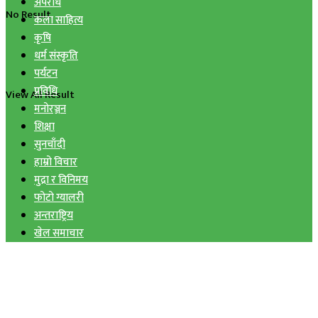
अपराध
No Result
कला साहित्य
कृषि
धर्म संस्कृति
पर्यटन
प्रविधि
View All Result
मनोरञ्जन
शिक्षा
सुनचाँदी
हाम्रो विचार
मुद्रा र विनिमय
फोटो ग्यालरी
अन्तराष्ट्रिय
खेल समाचार