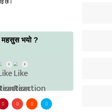
ाइ छ ।
ो महसुस भयो ?
0
0