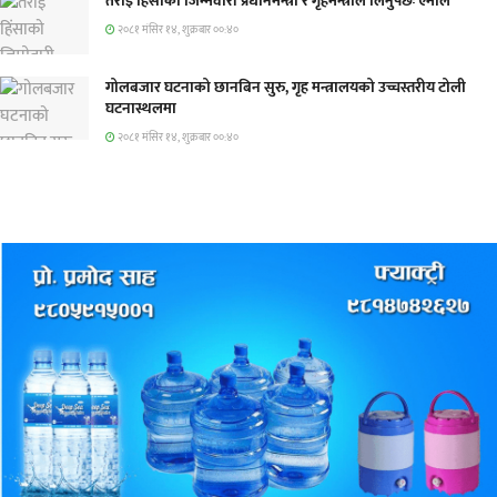
तराई हिंसाको जिम्मेवारी प्रधानमन्त्री र गृहमन्त्रीले लिनुपर्छः एमाले
२०८१ मंसिर १४, शुक्रबार ००:४०
गोलबजार घटनाको छानबिन सुरु, गृह मन्त्रालयको उच्चस्तरीय टोली
घटनास्थलमा
२०८१ मंसिर १४, शुक्रबार ००:४०