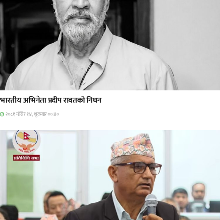
अन्तराष्ट्रिय
भारतीय अभिनेता प्रदीप रावतको निधन
२०८१ मंसिर १४, शुक्रबार ००:४०