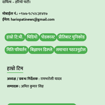
दायित्व – हरियो पाटी।
मोबाईल नं.:
+९७७-९८५२८३१४१७
ईमेल: hariopatinews@gmail.com
हाम्रो टि.भी.
भिडियो
पोडकास्ट
प्रीतिबाट युनिकोड
मिति परिवर्तन
बिज्ञापन डिस्प्ले
समाचार पठाउनुहोस
हाम्रो टिम
अध्यक्ष / प्रबन्ध निर्देशक
: रामभरोसी यादव
सम्पादक :
अमित कुमार सिह