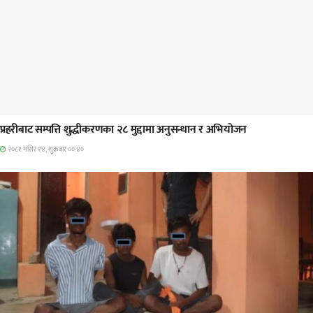
प्रमुख सामाचार
प्रहरीबाट सम्पत्ति शुद्धीकरणका २८ मुद्दामा अनुसन्धान र अभियोजन
२०८१ मंसिर १४, शुक्रबार ००:४०