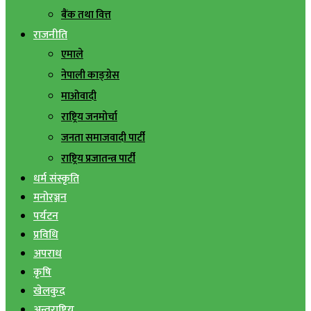
बैंक तथा वित्त
राजनीति
एमाले
नेपाली काङ्ग्रेस
माओवादी
राष्ट्रिय जनमोर्चा
जनता समाजवादी पार्टी
राष्ट्रिय प्रजातन्त्र पार्टी
धर्म संस्कृति
मनोरञ्जन
पर्यटन
प्रविधि
अपराध
कृषि
खेलकुद
अन्तराष्ट्रिय