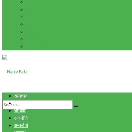
हाम्रो विचार
मुद्रा र विनिमय
सुनचाँदी
शिक्षा
कला साहित्य
अन्तर्वार्ता
फोटो ग्यालरी
समाचार
स्वास्थ्य
आर्थिक
राजनीति
अन्तर्वार्ता