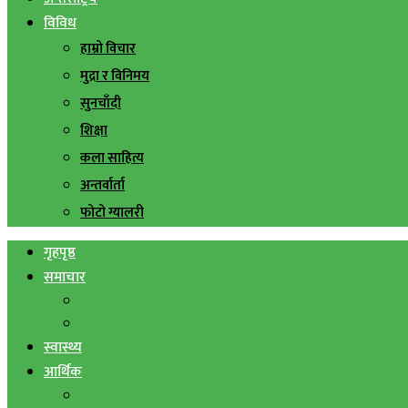
विविध
हाम्रो विचार
मुद्रा र विनिमय
सुनचाँदी
शिक्षा
कला साहित्य
अन्तर्वार्ता
फोटो ग्यालरी
गृहपृष्ठ
समाचार
स्थानिय समाचार
सिराहा बिशेष
स्वास्थ्य
आर्थिक
शेयर बजार