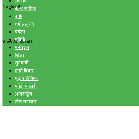
अपराध
No Result
कला साहित्य
कृषि
धर्म संस्कृति
पर्यटन
प्रविधि
View All Result
मनोरञ्जन
शिक्षा
सुनचाँदी
हाम्रो विचार
मुद्रा र विनिमय
फोटो ग्यालरी
अन्तराष्ट्रिय
खेल समाचार