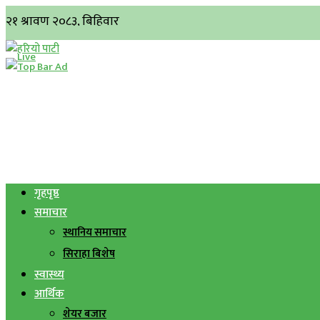
गृहपृष्ठ
समाचार
स्थानिय समाचार
सिराहा बिशेष
स्वास्थ्य
आर्थिक
शेयर बजार