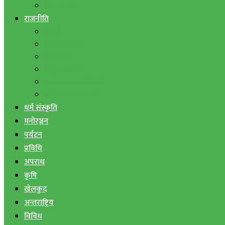
बैंक तथा वित्त
राजनीति
एमाले
नेपाली काङ्ग्रेस
माओवादी
राष्ट्रिय जनमोर्चा
जनता समाजवादी पार्टी
राष्ट्रिय प्रजातन्त्र पार्टी
धर्म संस्कृति
मनोरञ्जन
पर्यटन
प्रविधि
अपराध
कृषि
खेलकुद
अन्तराष्ट्रिय
विविध