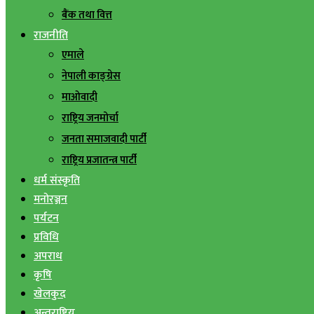
बैंक तथा वित्त
राजनीति
एमाले
नेपाली काङ्ग्रेस
माओवादी
राष्ट्रिय जनमोर्चा
जनता समाजवादी पार्टी
राष्ट्रिय प्रजातन्त्र पार्टी
धर्म संस्कृति
मनोरञ्जन
पर्यटन
प्रविधि
अपराध
कृषि
खेलकुद
अन्तराष्ट्रिय