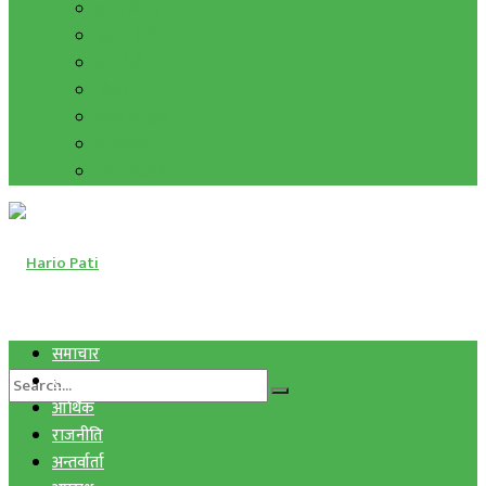
हाम्रो विचार
मुद्रा र विनिमय
सुनचाँदी
शिक्षा
कला साहित्य
अन्तर्वार्ता
फोटो ग्यालरी
समाचार
स्वास्थ्य
आर्थिक
राजनीति
अन्तर्वार्ता