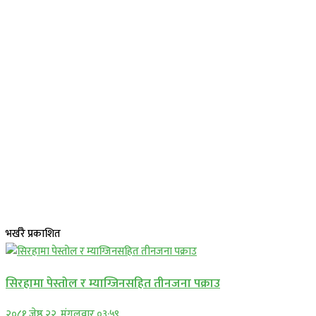
भर्खरै प्रकाशित
सिरहामा पेस्तोल र म्याग्जिनसहित तीनजना पक्राउ
२०८१ जेष्ठ २२, मंगलवार ०३:५९