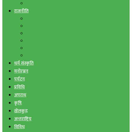
बैंक तथा वित्त
राजनीति
एमाले
नेपाली काङ्ग्रेस
माओवादी
राष्ट्रिय जनमोर्चा
जनता समाजवादी पार्टी
राष्ट्रिय प्रजातन्त्र पार्टी
धर्म संस्कृति
मनोरञ्जन
पर्यटन
प्रविधि
अपराध
कृषि
खेलकुद
अन्तराष्ट्रिय
विविध