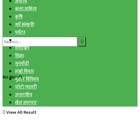
अपराध
कला साहित्य
कृषि
धर्म संस्कृति
पर्यटन
प्रविधि
मनोरञ्जन
शिक्षा
सुनचाँदी
हाम्रो विचार
No Result
मुद्रा र विनिमय
फोटो ग्यालरी
अन्तराष्ट्रिय
खेल समाचार
View All Result