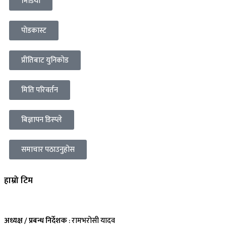
भिडियो
पोडकास्ट
प्रीतिबाट युनिकोड
मिति परिवर्तन
बिज्ञापन डिस्प्ले
समाचार पठाउनुहोस
हाम्रो टिम
अध्यक्ष / प्रबन्ध निर्देशक
: रामभरोसी यादव