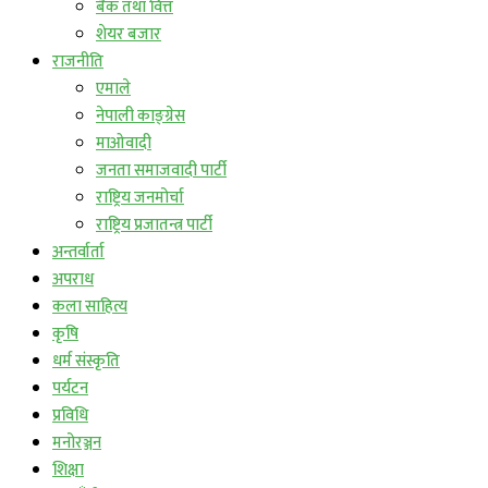
बैंक तथा वित्त
शेयर बजार
राजनीति
एमाले
नेपाली काङ्ग्रेस
माओवादी
जनता समाजवादी पार्टी
राष्ट्रिय जनमोर्चा
राष्ट्रिय प्रजातन्त्र पार्टी
अन्तर्वार्ता
अपराध
कला साहित्य
कृषि
धर्म संस्कृति
पर्यटन
प्रविधि
मनोरञ्जन
शिक्षा