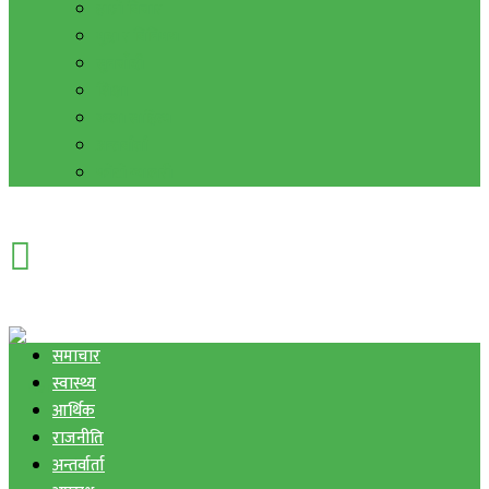
हाम्रो विचार
मुद्रा र विनिमय
सुनचाँदी
शिक्षा
कला साहित्य
अन्तर्वार्ता
फोटो ग्यालरी
समाचार
स्वास्थ्य
आर्थिक
राजनीति
अन्तर्वार्ता