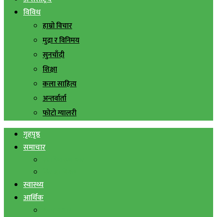
विविध
हाम्रो विचार
मुद्रा र विनिमय
सुनचाँदी
शिक्षा
कला साहित्य
अन्तर्वार्ता
फोटो ग्यालरी
गृहपृष्ठ
समाचार
स्थानिय समाचार
सिराहा बिशेष
स्वास्थ्य
आर्थिक
शेयर बजार