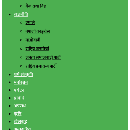
बैंक तथा वित्त
राजनीति
एमाले
नेपाली काङ्ग्रेस
माओवादी
राष्ट्रिय जनमोर्चा
जनता समाजवादी पार्टी
राष्ट्रिय प्रजातन्त्र पार्टी
धर्म संस्कृति
मनोरञ्जन
पर्यटन
प्रविधि
अपराध
कृषि
खेलकुद
अन्तराष्ट्रिय