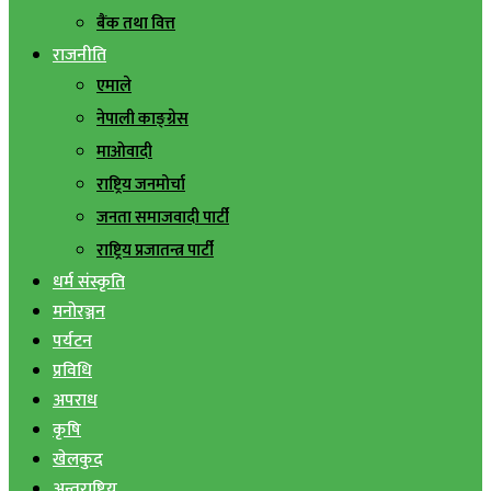
बैंक तथा वित्त
राजनीति
एमाले
नेपाली काङ्ग्रेस
माओवादी
राष्ट्रिय जनमोर्चा
जनता समाजवादी पार्टी
राष्ट्रिय प्रजातन्त्र पार्टी
धर्म संस्कृति
मनोरञ्जन
पर्यटन
प्रविधि
अपराध
कृषि
खेलकुद
अन्तराष्ट्रिय