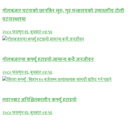
गोलबजार घटनाको छानबिन सुरु, गृह मन्त्रालयको उच्चस्तरीय टोली
घटनास्थलमा
२०८० फाल्गुन १६, बुधबार ०४:५६
प्रमुख सामाचार
गोलबजारमा कर्फ्यू हटाइयो,सामान्य बन्दै जनजीवन
२०८० फाल्गुन १६, बुधबार ०४:५६
प्रमुख सामाचार
लहानबाट अनिश्चितकालीन कर्फ्यु हटाइयो
२०८० फाल्गुन १६, बुधबार ०४:५६