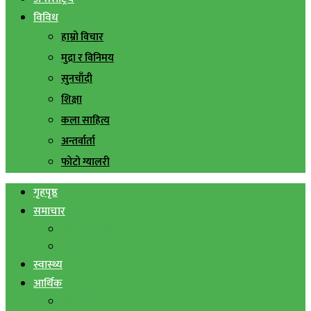
विविध
हाम्रो विचार
मुद्रा र विनिमय
सुनचाँदी
शिक्षा
कला साहित्य
अन्तर्वार्ता
फोटो ग्यालरी
गृहपृष्ठ
समाचार
स्थानिय समाचार
सिराहा बिशेष
स्वास्थ्य
आर्थिक
शेयर बजार