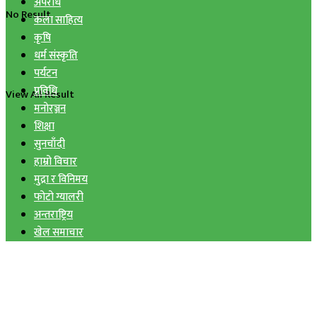
अपराध
No Result
कला साहित्य
कृषि
धर्म संस्कृति
पर्यटन
प्रविधि
View All Result
मनोरञ्जन
शिक्षा
सुनचाँदी
हाम्रो विचार
मुद्रा र विनिमय
फोटो ग्यालरी
अन्तराष्ट्रिय
खेल समाचार