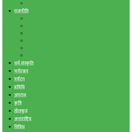
बैंक तथा वित्त
राजनीति
एमाले
नेपाली काङ्ग्रेस
माओवादी
राष्ट्रिय जनमोर्चा
जनता समाजवादी पार्टी
राष्ट्रिय प्रजातन्त्र पार्टी
धर्म संस्कृति
मनोरञ्जन
पर्यटन
प्रविधि
अपराध
कृषि
खेलकुद
अन्तराष्ट्रिय
विविध