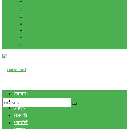
हाम्रो विचार
मुद्रा र विनिमय
सुनचाँदी
शिक्षा
कला साहित्य
अन्तर्वार्ता
फोटो ग्यालरी
समाचार
स्वास्थ्य
आर्थिक
राजनीति
अन्तर्वार्ता