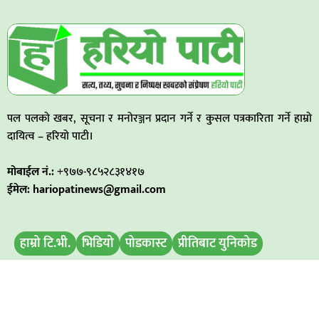
पल पलको खबर, सूचना र मनोरञ्जन प्रदान गर्ने र कुसल पत्रकारिता गर्ने हाम्रो
दायित्व – हरियो पाटी।
मोबाईल नं.:
+९७७-९८५२८३१४१७
ईमेल: hariopatinews@gmail.com
हाम्रो टि.भी.
भिडियो
पोडकास्ट
प्रीतिबाट युनिकोड
मिति परिवर्तन
बिज्ञापन डिस्प्ले
समाचार पठाउनुहोस