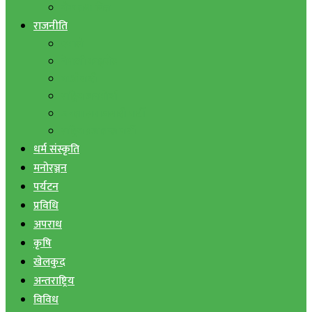
बैंक तथा वित्त
राजनीति
एमाले
नेपाली काङ्ग्रेस
माओवादी
राष्ट्रिय जनमोर्चा
जनता समाजवादी पार्टी
राष्ट्रिय प्रजातन्त्र पार्टी
धर्म संस्कृति
मनोरञ्जन
पर्यटन
प्रविधि
अपराध
कृषि
खेलकुद
अन्तराष्ट्रिय
विविध