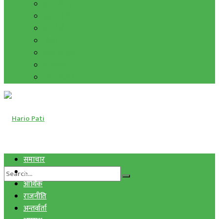
हाम्रो विचार
मुद्रा र विनिमय
सुनचाँदी
शिक्षा
कला साहित्य
अन्तर्वार्ता
फोटो ग्यालरी
समाचार
स्वास्थ्य
आर्थिक
राजनीति
अन्तर्वार्ता