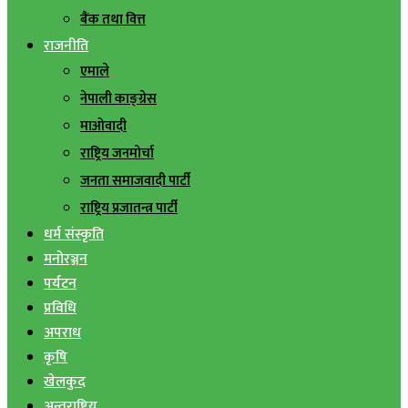
बैंक तथा वित्त
राजनीति
एमाले
नेपाली काङ्ग्रेस
माओवादी
राष्ट्रिय जनमोर्चा
जनता समाजवादी पार्टी
राष्ट्रिय प्रजातन्त्र पार्टी
धर्म संस्कृति
मनोरञ्जन
पर्यटन
प्रविधि
अपराध
कृषि
खेलकुद
अन्तराष्ट्रिय