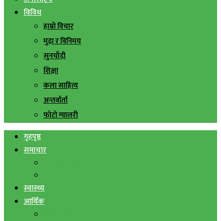
विविध
हाम्रो विचार
मुद्रा र विनिमय
सुनचाँदी
शिक्षा
कला साहित्य
अन्तर्वार्ता
फोटो ग्यालरी
गृहपृष्ठ
समाचार
स्थानिय समाचार
सिराहा बिशेष
स्वास्थ्य
आर्थिक
शेयर बजार