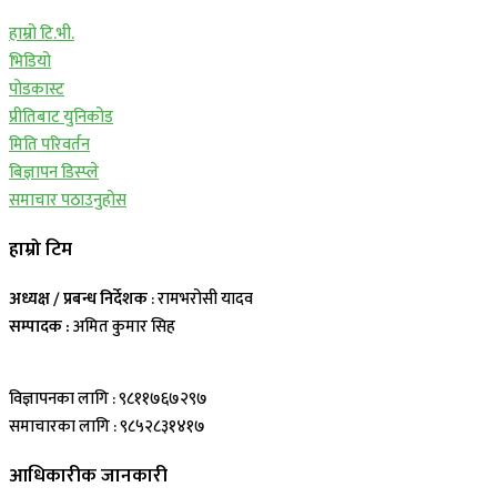
हाम्रो टि.भी.
भिडियो
पोडकास्ट
प्रीतिबाट युनिकोड
मिति परिवर्तन
बिज्ञापन डिस्प्ले
समाचार पठाउनुहोस
हाम्रो टिम
अध्यक्ष / प्रबन्ध निर्देशक
: रामभरोसी यादव
सम्पादक :
अमित कुमार सिह
विज्ञापनका लागि : ९८११७६७२९७
समाचारका लागि : ९८५२८३१४१७
आधिकारीक जानकारी