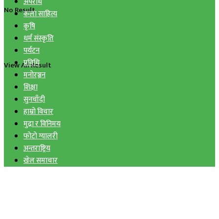
अपराध
No Result
कला साहित्य
कृषि
धर्म संस्कृति
पर्यटन
प्रविधि
View All Result
मनोरञ्जन
शिक्षा
सुनचाँदी
हाम्रो विचार
मुद्रा र विनिमय
फोटो ग्यालरी
अन्तराष्ट्रिय
खेल समाचार