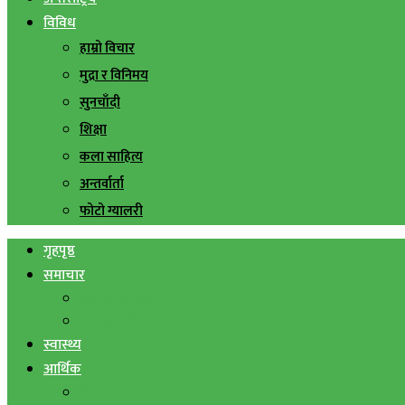
विविध
हाम्रो विचार
मुद्रा र विनिमय
सुनचाँदी
शिक्षा
कला साहित्य
अन्तर्वार्ता
फोटो ग्यालरी
गृहपृष्ठ
समाचार
स्थानिय समाचार
सिराहा बिशेष
स्वास्थ्य
आर्थिक
शेयर बजार