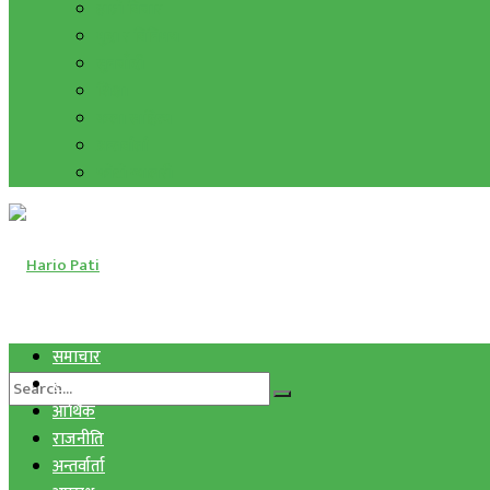
हाम्रो विचार
मुद्रा र विनिमय
सुनचाँदी
शिक्षा
कला साहित्य
अन्तर्वार्ता
फोटो ग्यालरी
समाचार
स्वास्थ्य
आर्थिक
राजनीति
अन्तर्वार्ता