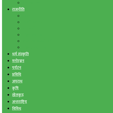
बैंक तथा वित्त
राजनीति
एमाले
नेपाली काङ्ग्रेस
माओवादी
राष्ट्रिय जनमोर्चा
जनता समाजवादी पार्टी
राष्ट्रिय प्रजातन्त्र पार्टी
धर्म संस्कृति
मनोरञ्जन
पर्यटन
प्रविधि
अपराध
कृषि
खेलकुद
अन्तराष्ट्रिय
विविध