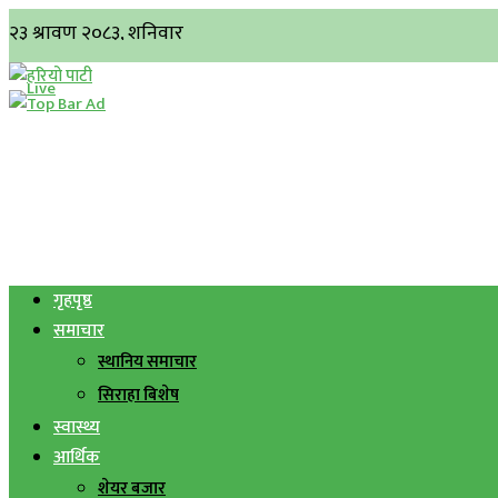
गृहपृष्ठ
समाचार
स्थानिय समाचार
सिराहा बिशेष
स्वास्थ्य
आर्थिक
शेयर बजार