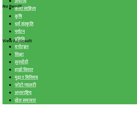
अपराध
No Result
कला साहित्य
कृषि
धर्म संस्कृति
पर्यटन
प्रविधि
View All Result
मनोरञ्जन
शिक्षा
सुनचाँदी
हाम्रो विचार
मुद्रा र विनिमय
फोटो ग्यालरी
अन्तराष्ट्रिय
खेल समाचार