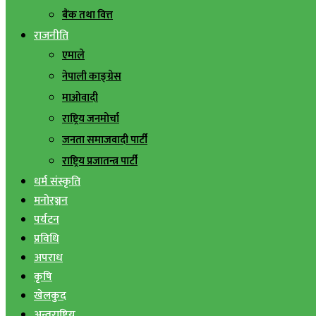
बैंक तथा वित्त
राजनीति
एमाले
नेपाली काङ्ग्रेस
माओवादी
राष्ट्रिय जनमोर्चा
जनता समाजवादी पार्टी
राष्ट्रिय प्रजातन्त्र पार्टी
धर्म संस्कृति
मनोरञ्जन
पर्यटन
प्रविधि
अपराध
कृषि
खेलकुद
अन्तराष्ट्रिय