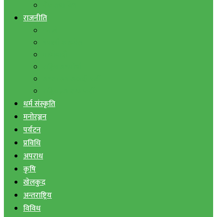
बैंक तथा वित्त
राजनीति
एमाले
नेपाली काङ्ग्रेस
माओवादी
राष्ट्रिय जनमोर्चा
जनता समाजवादी पार्टी
राष्ट्रिय प्रजातन्त्र पार्टी
धर्म संस्कृति
मनोरञ्जन
पर्यटन
प्रविधि
अपराध
कृषि
खेलकुद
अन्तराष्ट्रिय
विविध