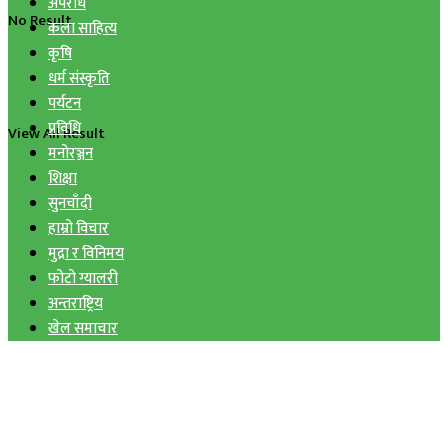
अपराध
No Result
कला साहित्य
कृषि
धर्म संस्कृति
पर्यटन
प्रविधि
View All Result
मनोरञ्जन
शिक्षा
सुनचाँदी
हाम्रो विचार
मुद्रा र विनिमय
फोटो ग्यालरी
अन्तराष्ट्रिय
खेल समाचार