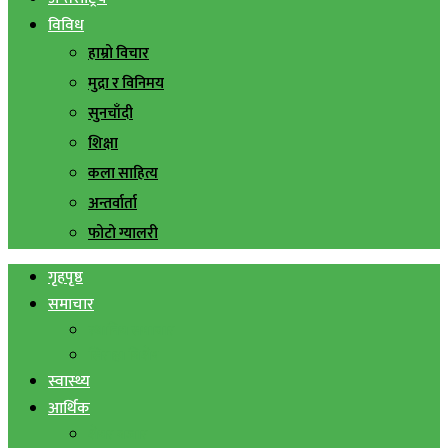
विविध
हाम्रो विचार
मुद्रा र विनिमय
सुनचाँदी
शिक्षा
कला साहित्य
अन्तर्वार्ता
फोटो ग्यालरी
गृहपृष्ठ
समाचार
स्थानिय समाचार
सिराहा बिशेष
स्वास्थ्य
आर्थिक
शेयर बजार