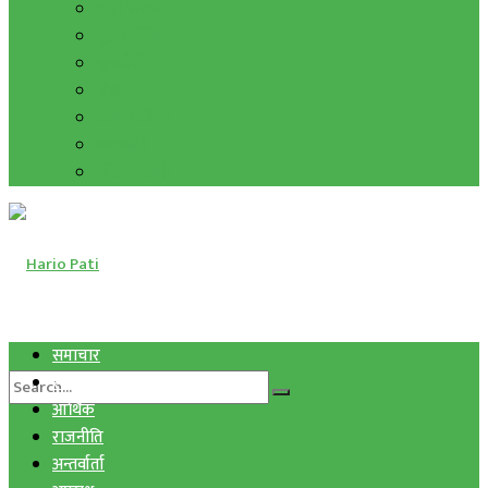
हाम्रो विचार
मुद्रा र विनिमय
सुनचाँदी
शिक्षा
कला साहित्य
अन्तर्वार्ता
फोटो ग्यालरी
समाचार
स्वास्थ्य
आर्थिक
राजनीति
अन्तर्वार्ता