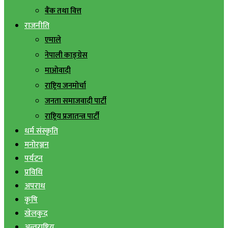
बैंक तथा वित्त
राजनीति
एमाले
नेपाली काङ्ग्रेस
माओवादी
राष्ट्रिय जनमोर्चा
जनता समाजवादी पार्टी
राष्ट्रिय प्रजातन्त्र पार्टी
धर्म संस्कृति
मनोरञ्जन
पर्यटन
प्रविधि
अपराध
कृषि
खेलकुद
अन्तराष्ट्रिय