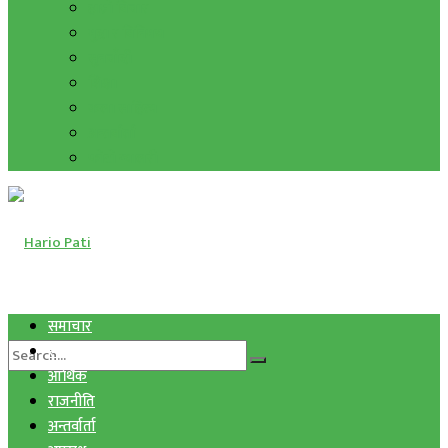
हाम्रो विचार
मुद्रा र विनिमय
सुनचाँदी
शिक्षा
कला साहित्य
अन्तर्वार्ता
फोटो ग्यालरी
समाचार
स्वास्थ्य
आर्थिक
राजनीति
अन्तर्वार्ता