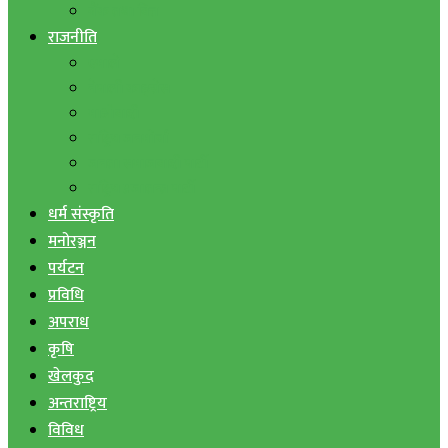
बैंक तथा वित्त
राजनीति
एमाले
नेपाली काङ्ग्रेस
माओवादी
राष्ट्रिय जनमोर्चा
जनता समाजवादी पार्टी
राष्ट्रिय प्रजातन्त्र पार्टी
धर्म संस्कृति
मनोरञ्जन
पर्यटन
प्रविधि
अपराध
कृषि
खेलकुद
अन्तराष्ट्रिय
विविध