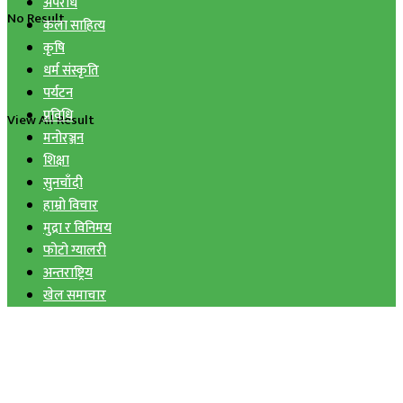
अपराध
No Result
कला साहित्य
कृषि
धर्म संस्कृति
पर्यटन
प्रविधि
View All Result
मनोरञ्जन
शिक्षा
सुनचाँदी
हाम्रो विचार
मुद्रा र विनिमय
फोटो ग्यालरी
अन्तराष्ट्रिय
खेल समाचार