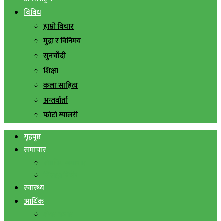
विविध
हाम्रो विचार
मुद्रा र विनिमय
सुनचाँदी
शिक्षा
कला साहित्य
अन्तर्वार्ता
फोटो ग्यालरी
गृहपृष्ठ
समाचार
स्थानिय समाचार
सिराहा बिशेष
स्वास्थ्य
आर्थिक
शेयर बजार