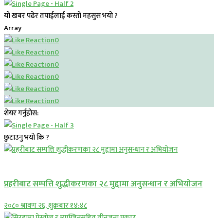
यो खबर पढेर तपाईलाई कस्तो महसुस भयो ?
Array
0
0
0
0
0
0
शेयर गर्नुहोस:
छुटाउनु भयो कि ?
प्रमुख सामाचार
प्रहरीबाट सम्पत्ति शुद्धीकरणका २८ मुद्दामा अनुसन्धान र अभियोजन
२०८० श्रावण २६, शुक्रबार १४:४८