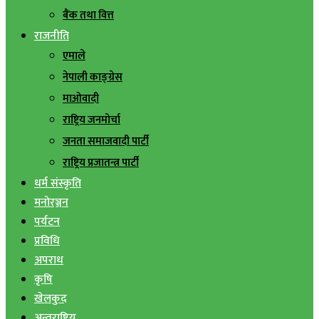
बैंक तथा वित्त
राजनीति
एमाले
नेपाली काङ्ग्रेस
माओवादी
राष्ट्रिय जनमोर्चा
जनता समाजवादी पार्टी
राष्ट्रिय प्रजातन्त्र पार्टी
धर्म संस्कृति
मनोरञ्जन
पर्यटन
प्रविधि
अपराध
कृषि
खेलकुद
अन्तराष्ट्रिय