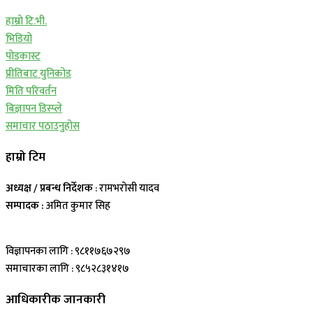
हाम्रो टि.भी.
भिडियो
पोडकास्ट
प्रीतिबाट युनिकोड
मिति परिवर्तन
बिज्ञापन डिस्प्ले
समाचार पठाउनुहोस
हाम्रो टिम
अध्यक्ष / प्रबन्ध निर्देशक
: रामभरोसी यादव
सम्पादक :
अमित कुमार सिह
विज्ञापनका लागि : ९८११७६७२९७
समाचारका लागि : ९८५२८३१४१७
आधिकारीक जानकारी