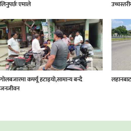
लिनुपर्छः एमाले
उच्चस्तर
गोलबजारमा कर्फ्यू हटाइयो,सामान्य बन्दै
लहानबाट 
जनजीवन