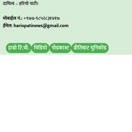
दायित्व – हरियो पाटी।
मोबाईल नं.:
+९७७-९८५२८३१४१७
ईमेल: hariopatinews@gmail.com
हाम्रो टि.भी.
भिडियो
पोडकास्ट
प्रीतिबाट युनिकोड
मिति परिवर्तन
बिज्ञापन डिस्प्ले
समाचार पठाउनुहोस
हाम्रो टिम
अध्यक्ष / प्रबन्ध निर्देशक
: रामभरोसी यादव
सम्पादक :
अमित कुमार सिह