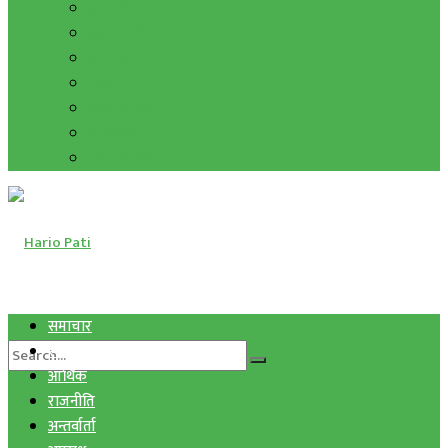
हाम्रो विचार
मुद्रा र विनिमय
सुनचाँदी
शिक्षा
कला साहित्य
अन्तर्वार्ता
फोटो ग्यालरी
समाचार
स्वास्थ्य
आर्थिक
राजनीति
अन्तर्वार्ता