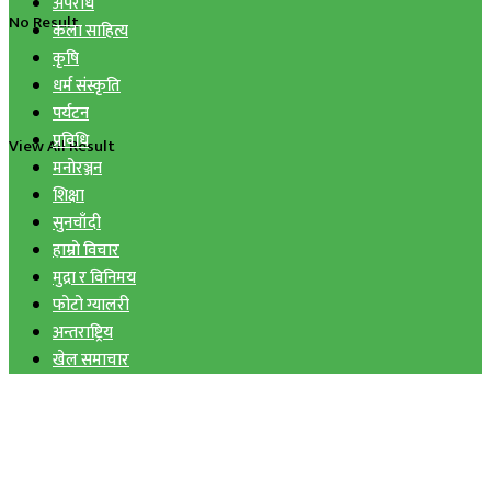
अपराध
No Result
कला साहित्य
कृषि
धर्म संस्कृति
पर्यटन
प्रविधि
View All Result
मनोरञ्जन
शिक्षा
सुनचाँदी
हाम्रो विचार
मुद्रा र विनिमय
फोटो ग्यालरी
अन्तराष्ट्रिय
खेल समाचार