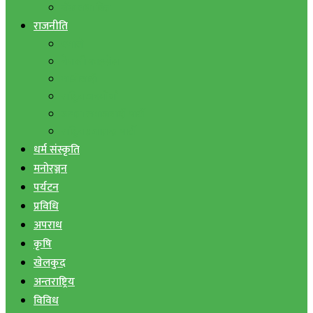
बैंक तथा वित्त
राजनीति
एमाले
नेपाली काङ्ग्रेस
माओवादी
राष्ट्रिय जनमोर्चा
जनता समाजवादी पार्टी
राष्ट्रिय प्रजातन्त्र पार्टी
धर्म संस्कृति
मनोरञ्जन
पर्यटन
प्रविधि
अपराध
कृषि
खेलकुद
अन्तराष्ट्रिय
विविध