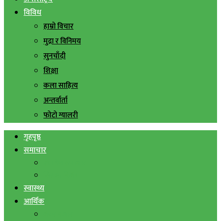
विविध
हाम्रो विचार
मुद्रा र विनिमय
सुनचाँदी
शिक्षा
कला साहित्य
अन्तर्वार्ता
फोटो ग्यालरी
गृहपृष्ठ
समाचार
स्थानिय समाचार
सिराहा बिशेष
स्वास्थ्य
आर्थिक
शेयर बजार