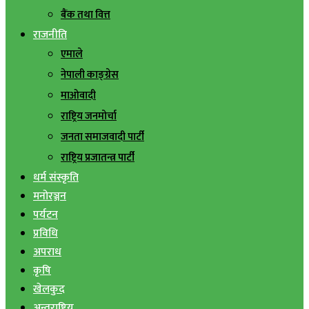
बैंक तथा वित्त
राजनीति
एमाले
नेपाली काङ्ग्रेस
माओवादी
राष्ट्रिय जनमोर्चा
जनता समाजवादी पार्टी
राष्ट्रिय प्रजातन्त्र पार्टी
धर्म संस्कृति
मनोरञ्जन
पर्यटन
प्रविधि
अपराध
कृषि
खेलकुद
अन्तराष्ट्रिय