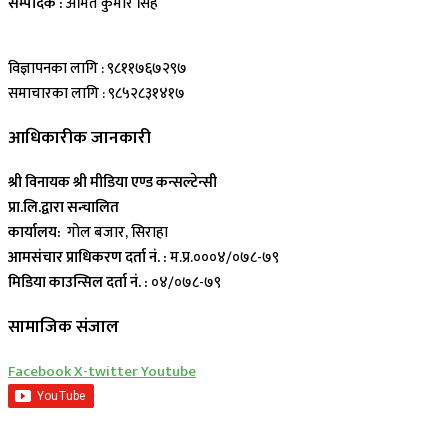
सम्पादक :
अमित कुमार सिह
विज्ञापनका लागि : ९८११७६७२९७
समाचारका लागि : ९८५२८३१४१७
आधिकारीक जानकारी
श्री विनायक श्री मीडिया एण्ड कन्सल्टेन्सी
प्रा.लि.द्वारा सन्चालित
कार्यालय:
गोल बजार, सिराहा
आमसंचार प्राधिकरण दर्ता नं. :
म.प्र.०००४/०७८-७९
मिडिया काउन्सिल दर्ता नं. :
०४/०७८-७९
सामाजिक संजाल
Facebook
X-twitter
Youtube