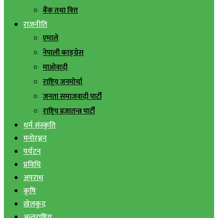
बैंक तथा वित्त
राजनीति
एमाले
नेपाली काङ्ग्रेस
माओवादी
राष्ट्रिय जनमोर्चा
जनता समाजवादी पार्टी
राष्ट्रिय प्रजातन्त्र पार्टी
धर्म संस्कृति
मनोरञ्जन
पर्यटन
प्रविधि
अपराध
कृषि
खेलकुद
अन्तराष्ट्रिय