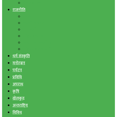
बैंक तथा वित्त
राजनीति
एमाले
नेपाली काङ्ग्रेस
माओवादी
राष्ट्रिय जनमोर्चा
जनता समाजवादी पार्टी
राष्ट्रिय प्रजातन्त्र पार्टी
धर्म संस्कृति
मनोरञ्जन
पर्यटन
प्रविधि
अपराध
कृषि
खेलकुद
अन्तराष्ट्रिय
विविध