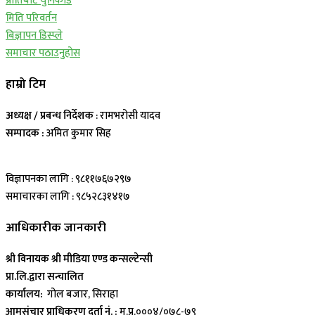
प्रीतिबाट युनिकोड
मिति परिवर्तन
बिज्ञापन डिस्प्ले
समाचार पठाउनुहोस
हाम्रो टिम
अध्यक्ष / प्रबन्ध निर्देशक
: रामभरोसी यादव
सम्पादक :
अमित कुमार सिह
विज्ञापनका लागि : ९८११७६७२९७
समाचारका लागि : ९८५२८३१४१७
आधिकारीक जानकारी
श्री विनायक श्री मीडिया एण्ड कन्सल्टेन्सी
प्रा.लि.द्वारा सन्चालित
कार्यालय:
गोल बजार, सिराहा
आमसंचार प्राधिकरण दर्ता नं. :
म.प्र.०००४/०७८-७९