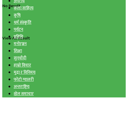
अपराध
No Result
कला साहित्य
कृषि
धर्म संस्कृति
पर्यटन
प्रविधि
View All Result
मनोरञ्जन
शिक्षा
सुनचाँदी
हाम्रो विचार
मुद्रा र विनिमय
फोटो ग्यालरी
अन्तराष्ट्रिय
खेल समाचार