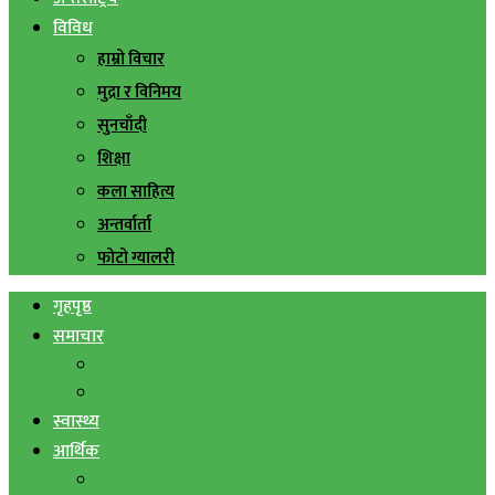
विविध
हाम्रो विचार
मुद्रा र विनिमय
सुनचाँदी
शिक्षा
कला साहित्य
अन्तर्वार्ता
फोटो ग्यालरी
गृहपृष्ठ
समाचार
स्थानिय समाचार
सिराहा बिशेष
स्वास्थ्य
आर्थिक
शेयर बजार