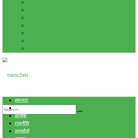
हाम्रो विचार
मुद्रा र विनिमय
सुनचाँदी
शिक्षा
कला साहित्य
अन्तर्वार्ता
फोटो ग्यालरी
समाचार
स्वास्थ्य
आर्थिक
राजनीति
अन्तर्वार्ता