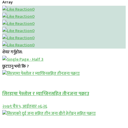
Array
0
0
0
0
0
0
शेयर गर्नुहोस:
छुटाउनु भयो कि ?
प्रमुख सामाचार
सिरहामा पेस्तोल र म्याग्जिनसहित तीनजना पक्राउ
२०७९ चैत्र ५, आईतवार ०६:२६
समाचार