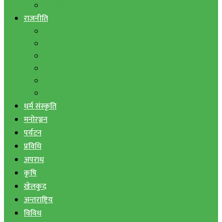
बैंक तथा वित्त
राजनीति
एमाले
नेपाली काङ्ग्रेस
माओवादी
राष्ट्रिय जनमोर्चा
जनता समाजवादी पार्टी
राष्ट्रिय प्रजातन्त्र पार्टी
धर्म संस्कृति
मनोरञ्जन
पर्यटन
प्रविधि
अपराध
कृषि
खेलकुद
अन्तराष्ट्रिय
विविध