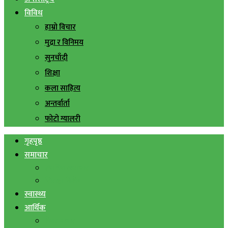
विविध
हाम्रो विचार
मुद्रा र विनिमय
सुनचाँदी
शिक्षा
कला साहित्य
अन्तर्वार्ता
फोटो ग्यालरी
गृहपृष्ठ
समाचार
स्थानिय समाचार
सिराहा बिशेष
स्वास्थ्य
आर्थिक
शेयर बजार