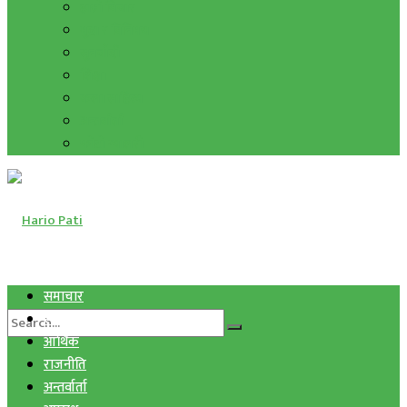
हाम्रो विचार
मुद्रा र विनिमय
सुनचाँदी
शिक्षा
कला साहित्य
अन्तर्वार्ता
फोटो ग्यालरी
समाचार
स्वास्थ्य
आर्थिक
राजनीति
अन्तर्वार्ता