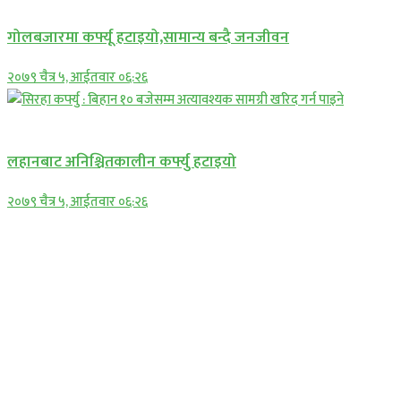
गोलबजारमा कर्फ्यू हटाइयो,सामान्य बन्दै जनजीवन
२०७९ चैत्र ५, आईतवार ०६:२६
प्रमुख सामाचार
लहानबाट अनिश्चितकालीन कर्फ्यु हटाइयो
२०७९ चैत्र ५, आईतवार ०६:२६