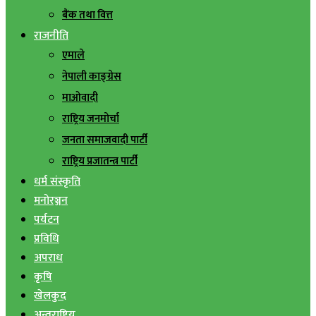
बैंक तथा वित्त
राजनीति
एमाले
नेपाली काङ्ग्रेस
माओवादी
राष्ट्रिय जनमोर्चा
जनता समाजवादी पार्टी
राष्ट्रिय प्रजातन्त्र पार्टी
धर्म संस्कृति
मनोरञ्जन
पर्यटन
प्रविधि
अपराध
कृषि
खेलकुद
अन्तराष्ट्रिय