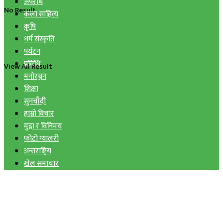
अपराध
No Result
कला साहित्य
कृषि
धर्म संस्कृति
पर्यटन
प्रविधि
View All Result
मनोरञ्जन
शिक्षा
सुनचाँदी
हाम्रो विचार
मुद्रा र विनिमय
फोटो ग्यालरी
अन्तराष्ट्रिय
खेल समाचार