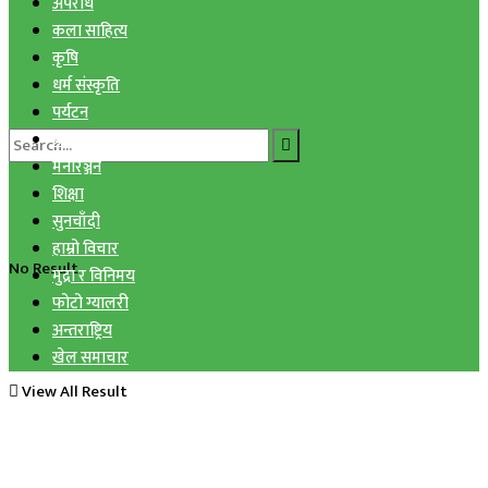
अपराध
कला साहित्य
कृषि
धर्म संस्कृति
पर्यटन
प्रविधि
मनोरञ्जन
शिक्षा
सुनचाँदी
हाम्रो विचार
No Result
मुद्रा र विनिमय
फोटो ग्यालरी
अन्तराष्ट्रिय
खेल समाचार
View All Result