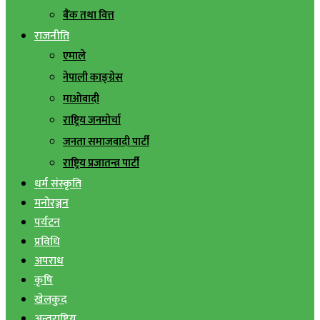
बैंक तथा वित्त
राजनीति
एमाले
नेपाली काङ्ग्रेस
माओवादी
राष्ट्रिय जनमोर्चा
जनता समाजवादी पार्टी
राष्ट्रिय प्रजातन्त्र पार्टी
धर्म संस्कृति
मनोरञ्जन
पर्यटन
प्रविधि
अपराध
कृषि
खेलकुद
अन्तराष्ट्रिय