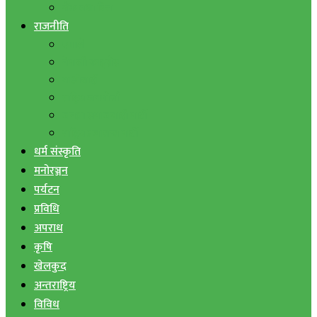
बैंक तथा वित्त
राजनीति
एमाले
नेपाली काङ्ग्रेस
माओवादी
राष्ट्रिय जनमोर्चा
जनता समाजवादी पार्टी
राष्ट्रिय प्रजातन्त्र पार्टी
धर्म संस्कृति
मनोरञ्जन
पर्यटन
प्रविधि
अपराध
कृषि
खेलकुद
अन्तराष्ट्रिय
विविध