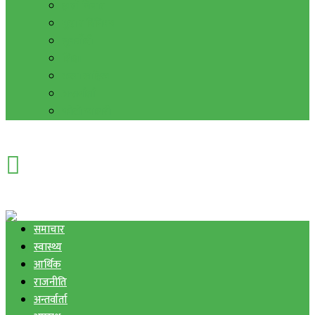
हाम्रो विचार
मुद्रा र विनिमय
सुनचाँदी
शिक्षा
कला साहित्य
अन्तर्वार्ता
फोटो ग्यालरी
समाचार
स्वास्थ्य
आर्थिक
राजनीति
अन्तर्वार्ता