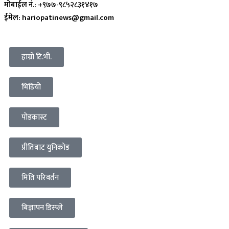
मोबाईल नं.:
+९७७-९८५२८३१४१७
ईमेल: hariopatinews@gmail.com
हाम्रो टि.भी.
भिडियो
पोडकास्ट
प्रीतिबाट युनिकोड
मिति परिवर्तन
बिज्ञापन डिस्प्ले