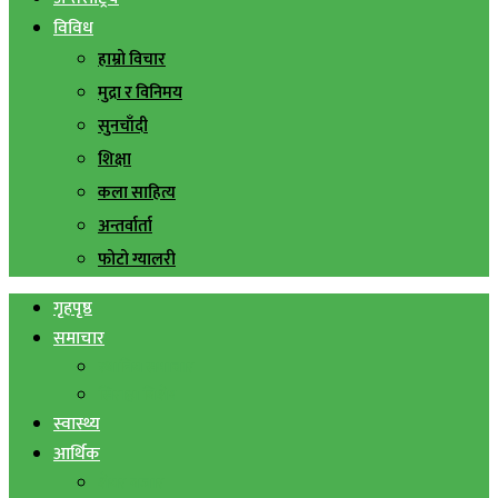
विविध
हाम्रो विचार
मुद्रा र विनिमय
सुनचाँदी
शिक्षा
कला साहित्य
अन्तर्वार्ता
फोटो ग्यालरी
गृहपृष्ठ
समाचार
स्थानिय समाचार
सिराहा बिशेष
स्वास्थ्य
आर्थिक
शेयर बजार