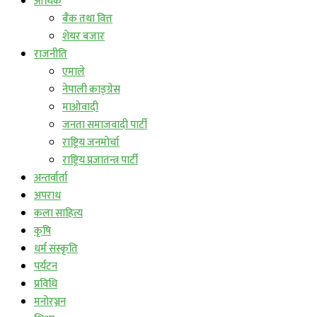
आर्थिक
बैंक तथा वित्त
शेयर बजार
राजनीति
एमाले
नेपाली काङ्ग्रेस
माओवादी
जनता समाजवादी पार्टी
राष्ट्रिय जनमोर्चा
राष्ट्रिय प्रजातन्त्र पार्टी
अन्तर्वार्ता
अपराध
कला साहित्य
कृषि
धर्म संस्कृति
पर्यटन
प्रविधि
मनोरञ्जन