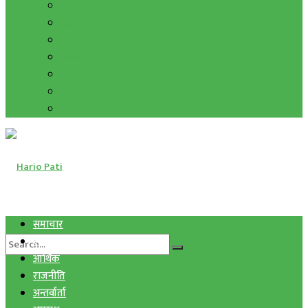
हाम्रो विचार
मुद्रा र विनिमय
सुनचाँदी
शिक्षा
कला साहित्य
अन्तर्वार्ता
फोटो ग्यालरी
समाचार
स्वास्थ्य
आर्थिक
राजनीति
अन्तर्वार्ता