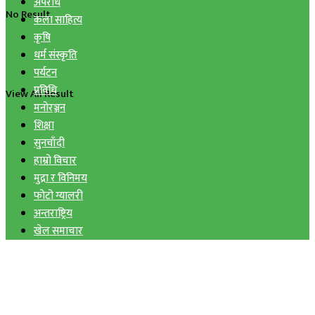
अपराध
No Result
कला साहित्य
कृषि
धर्म संस्कृति
पर्यटन
प्रविधि
View All Result
मनोरञ्जन
शिक्षा
सुनचाँदी
हाम्रो विचार
मुद्रा र विनिमय
फोटो ग्यालरी
अन्तराष्ट्रिय
खेल समाचार