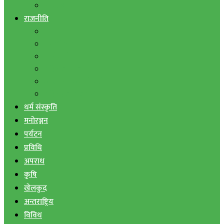
बैंक तथा वित्त
राजनीति
एमाले
नेपाली काङ्ग्रेस
माओवादी
राष्ट्रिय जनमोर्चा
जनता समाजवादी पार्टी
राष्ट्रिय प्रजातन्त्र पार्टी
धर्म संस्कृति
मनोरञ्जन
पर्यटन
प्रविधि
अपराध
कृषि
खेलकुद
अन्तराष्ट्रिय
विविध