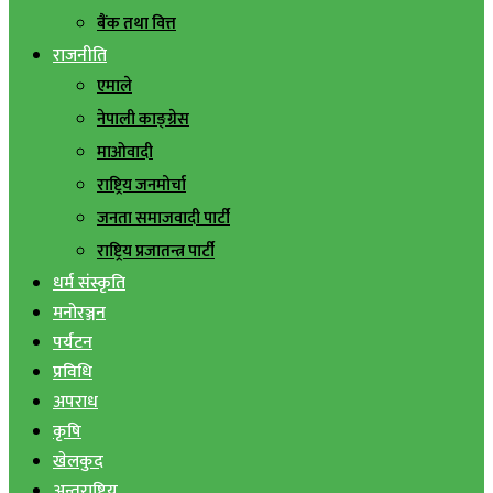
बैंक तथा वित्त
राजनीति
एमाले
नेपाली काङ्ग्रेस
माओवादी
राष्ट्रिय जनमोर्चा
जनता समाजवादी पार्टी
राष्ट्रिय प्रजातन्त्र पार्टी
धर्म संस्कृति
मनोरञ्जन
पर्यटन
प्रविधि
अपराध
कृषि
खेलकुद
अन्तराष्ट्रिय