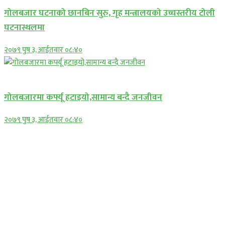
गोलबजार घटनाको छानबिन सुरु, गृह मन्त्रालयको उच्चस्तरीय टोली
घटनास्थलमा
२०७९ पुष ३, आईतवार ०८:४०
प्रमुख सामाचार
गोलबजारमा कर्फ्यू हटाइयो,सामान्य बन्दै जनजीवन
२०७९ पुष ३, आईतवार ०८:४०