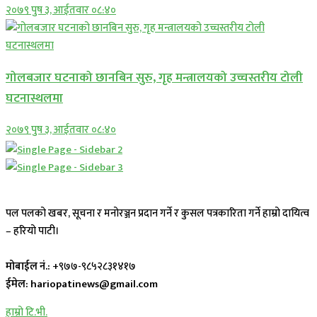
२०७९ पुष ३, आईतवार ०८:४०
गोलबजार घटनाको छानबिन सुरु, गृह मन्त्रालयको उच्चस्तरीय टोली
घटनास्थलमा
२०७९ पुष ३, आईतवार ०८:४०
पल पलको खबर, सूचना र मनोरञ्जन प्रदान गर्ने र कुसल पत्रकारिता गर्ने हाम्रो दायित्व
– हरियो पाटी।
मोबाईल नं.:
+९७७-९८५२८३१४१७
ईमेल: hariopatinews@gmail.com
हाम्रो टि.भी.