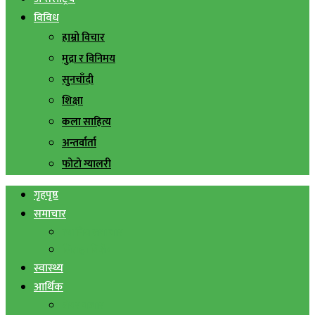
विविध
हाम्रो विचार
मुद्रा र विनिमय
सुनचाँदी
शिक्षा
कला साहित्य
अन्तर्वार्ता
फोटो ग्यालरी
गृहपृष्ठ
समाचार
स्थानिय समाचार
सिराहा बिशेष
स्वास्थ्य
आर्थिक
शेयर बजार