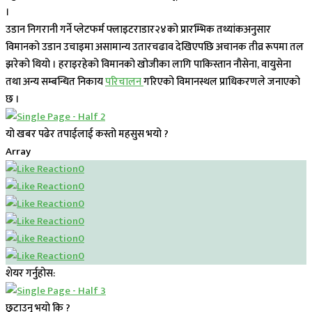
।
उडान निगरानी गर्ने प्लेटफर्म फ्लाइटराडार२४को प्रारम्भिक तथ्यांकअनुसार
विमानको उडान उचाइमा असामान्य उतारचढाव देखिएपछि अचानक तीव्र रूपमा तल
झरेको थियो । हराइरहेको विमानको खोजीका लागि पाकिस्तान नौसेना, वायुसेना
तथा अन्य सम्बन्धित निकाय
परिचालन
गरिएको विमानस्थल प्राधिकरणले जनाएको
छ ।
यो खबर पढेर तपाईलाई कस्तो महसुस भयो ?
Array
0
0
0
0
0
0
शेयर गर्नुहोस:
छुटाउनु भयो कि ?