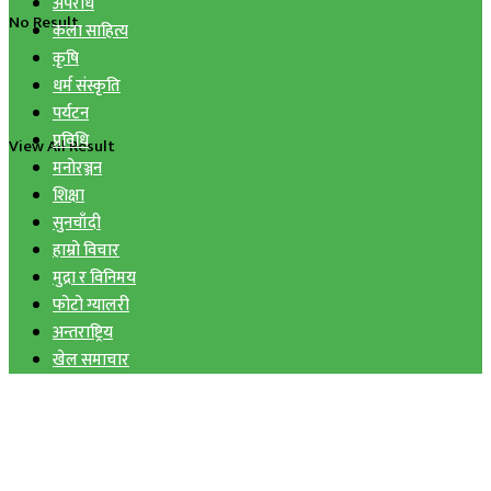
अपराध
No Result
कला साहित्य
कृषि
धर्म संस्कृति
पर्यटन
प्रविधि
View All Result
मनोरञ्जन
शिक्षा
सुनचाँदी
हाम्रो विचार
मुद्रा र विनिमय
फोटो ग्यालरी
अन्तराष्ट्रिय
खेल समाचार