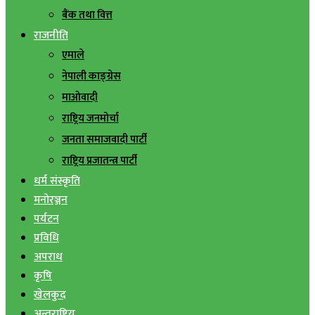
बैंक तथा वित्त
राजनीति
एमाले
नेपाली काङ्ग्रेस
माओवादी
राष्ट्रिय जनमोर्चा
जनता समाजवादी पार्टी
राष्ट्रिय प्रजातन्त्र पार्टी
धर्म संस्कृति
मनोरञ्जन
पर्यटन
प्रविधि
अपराध
कृषि
खेलकुद
अन्तराष्ट्रिय