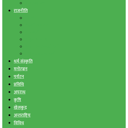
बैंक तथा वित्त
राजनीति
एमाले
नेपाली काङ्ग्रेस
माओवादी
राष्ट्रिय जनमोर्चा
जनता समाजवादी पार्टी
राष्ट्रिय प्रजातन्त्र पार्टी
धर्म संस्कृति
मनोरञ्जन
पर्यटन
प्रविधि
अपराध
कृषि
खेलकुद
अन्तराष्ट्रिय
विविध