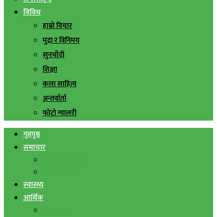
विविध
हाम्रो विचार
मुद्रा र विनिमय
सुनचाँदी
शिक्षा
कला साहित्य
अन्तर्वार्ता
फोटो ग्यालरी
गृहपृष्ठ
समाचार
स्थानिय समाचार
सिराहा बिशेष
स्वास्थ्य
आर्थिक
शेयर बजार