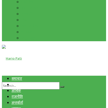
हाम्रो विचार
मुद्रा र विनिमय
सुनचाँदी
शिक्षा
कला साहित्य
अन्तर्वार्ता
फोटो ग्यालरी
समाचार
स्वास्थ्य
आर्थिक
राजनीति
अन्तर्वार्ता