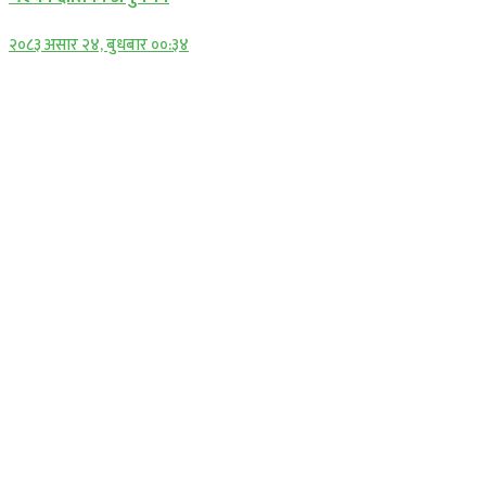
२०८३ असार २४, बुधबार ००:३४