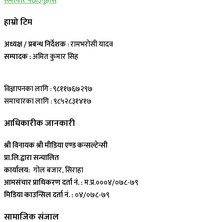
समाचार पठाउनुहोस
हाम्रो टिम
अध्यक्ष / प्रबन्ध निर्देशक
: रामभरोसी यादव
सम्पादक :
अमित कुमार सिह
विज्ञापनका लागि : ९८११७६७२९७
समाचारका लागि : ९८५२८३१४१७
आधिकारीक जानकारी
श्री विनायक श्री मीडिया एण्ड कन्सल्टेन्सी
प्रा.लि.द्वारा सन्चालित
कार्यालय:
गोल बजार, सिराहा
आमसंचार प्राधिकरण दर्ता नं. :
म.प्र.०००४/०७८-७९
मिडिया काउन्सिल दर्ता नं. :
०४/०७८-७९
सामाजिक संजाल