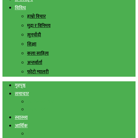
विविध
हाम्रो विचार
मुद्रा र विनिमय
सुनचाँदी
शिक्षा
कला साहित्य
अन्तर्वार्ता
फोटो ग्यालरी
गृहपृष्ठ
समाचार
स्थानिय समाचार
सिराहा बिशेष
स्वास्थ्य
आर्थिक
शेयर बजार