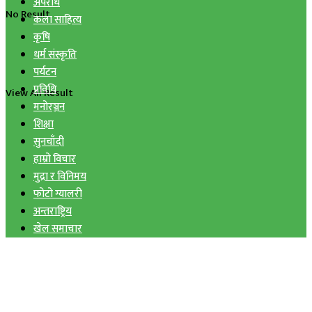
अपराध
No Result
कला साहित्य
कृषि
धर्म संस्कृति
पर्यटन
प्रविधि
View All Result
मनोरञ्जन
शिक्षा
सुनचाँदी
हाम्रो विचार
मुद्रा र विनिमय
फोटो ग्यालरी
अन्तराष्ट्रिय
खेल समाचार