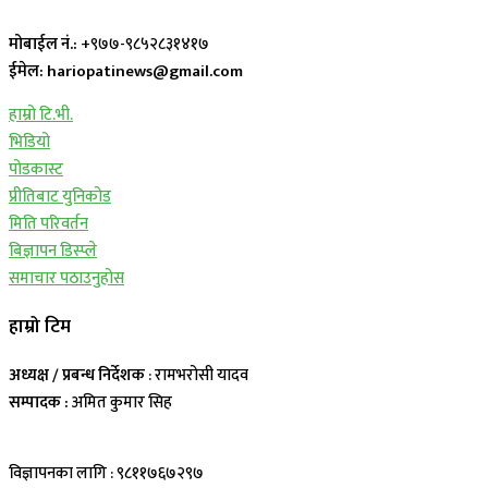
मोबाईल नं.:
+९७७-९८५२८३१४१७
ईमेल: hariopatinews@gmail.com
हाम्रो टि.भी.
भिडियो
पोडकास्ट
प्रीतिबाट युनिकोड
मिति परिवर्तन
बिज्ञापन डिस्प्ले
समाचार पठाउनुहोस
हाम्रो टिम
अध्यक्ष / प्रबन्ध निर्देशक
: रामभरोसी यादव
सम्पादक :
अमित कुमार सिह
विज्ञापनका लागि : ९८११७६७२९७