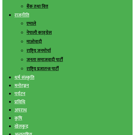
बैंक तथा वित्त
राजनीति
एमाले
नेपाली काङ्ग्रेस
माओवादी
राष्ट्रिय जनमोर्चा
जनता समाजवादी पार्टी
राष्ट्रिय प्रजातन्त्र पार्टी
धर्म संस्कृति
मनोरञ्जन
पर्यटन
प्रविधि
अपराध
कृषि
खेलकुद
अन्तराष्ट्रिय