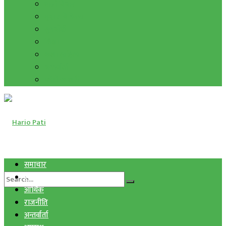
हाम्रो विचार
मुद्रा र विनिमय
सुनचाँदी
शिक्षा
कला साहित्य
अन्तर्वार्ता
फोटो ग्यालरी
समाचार
स्वास्थ्य
आर्थिक
राजनीति
अन्तर्वार्ता