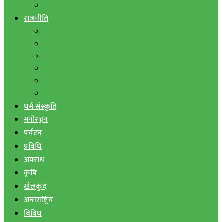
बैंक तथा वित्त
राजनीति
एमाले
नेपाली काङ्ग्रेस
माओवादी
राष्ट्रिय जनमोर्चा
जनता समाजवादी पार्टी
राष्ट्रिय प्रजातन्त्र पार्टी
धर्म संस्कृति
मनोरञ्जन
पर्यटन
प्रविधि
अपराध
कृषि
खेलकुद
अन्तराष्ट्रिय
विविध