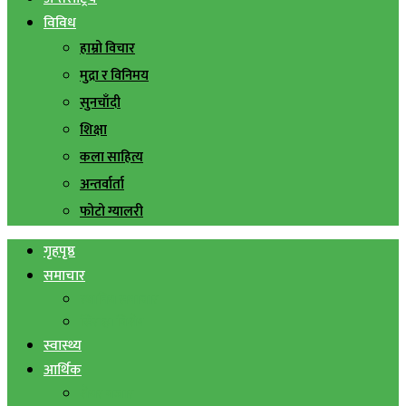
विविध
हाम्रो विचार
मुद्रा र विनिमय
सुनचाँदी
शिक्षा
कला साहित्य
अन्तर्वार्ता
फोटो ग्यालरी
गृहपृष्ठ
समाचार
स्थानिय समाचार
सिराहा बिशेष
स्वास्थ्य
आर्थिक
शेयर बजार