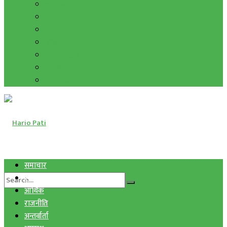
हाम्रो विचार
मुद्रा र विनिमय
सुनचाँदी
शिक्षा
कला साहित्य
अन्तर्वार्ता
फोटो ग्यालरी
समाचार
स्वास्थ्य
आर्थिक
राजनीति
अन्तर्वार्ता