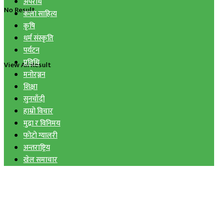
अपराध
No Result
कला साहित्य
कृषि
धर्म संस्कृति
पर्यटन
प्रविधि
View All Result
मनोरञ्जन
शिक्षा
सुनचाँदी
हाम्रो विचार
मुद्रा र विनिमय
फोटो ग्यालरी
अन्तराष्ट्रिय
खेल समाचार