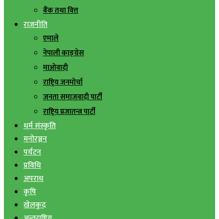
बैंक तथा वित्त
राजनीति
एमाले
नेपाली काङ्ग्रेस
माओवादी
राष्ट्रिय जनमोर्चा
जनता समाजवादी पार्टी
राष्ट्रिय प्रजातन्त्र पार्टी
धर्म संस्कृति
मनोरञ्जन
पर्यटन
प्रविधि
अपराध
कृषि
खेलकुद
अन्तराष्ट्रिय