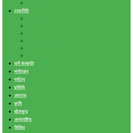
बैंक तथा वित्त
राजनीति
एमाले
नेपाली काङ्ग्रेस
माओवादी
राष्ट्रिय जनमोर्चा
जनता समाजवादी पार्टी
राष्ट्रिय प्रजातन्त्र पार्टी
धर्म संस्कृति
मनोरञ्जन
पर्यटन
प्रविधि
अपराध
कृषि
खेलकुद
अन्तराष्ट्रिय
विविध