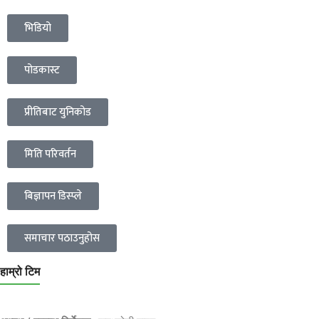
भिडियो
पोडकास्ट
प्रीतिबाट युनिकोड
मिति परिवर्तन
बिज्ञापन डिस्प्ले
समाचार पठाउनुहोस
हाम्रो टिम