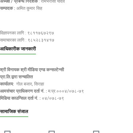
अध्यक्ष / प्रबन्ध निर्देशक
: रामभरोसी यादव
सम्पादक :
अमित कुमार सिह
विज्ञापनका लागि : ९८११७६७२९७
समाचारका लागि : ९८५२८३१४१७
आधिकारीक जानकारी
श्री विनायक श्री मीडिया एण्ड कन्सल्टेन्सी
प्रा.लि.द्वारा सन्चालित
कार्यालय:
गोल बजार, सिराहा
आमसंचार प्राधिकरण दर्ता नं. :
म.प्र.०००४/०७८-७९
मिडिया काउन्सिल दर्ता नं. :
०४/०७८-७९
सामाजिक संजाल