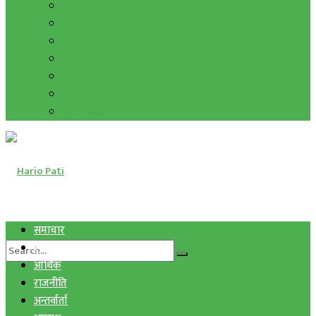
हाम्रो विचार
मुद्रा र विनिमय
सुनचाँदी
शिक्षा
कला साहित्य
अन्तर्वार्ता
फोटो ग्यालरी
समाचार
स्वास्थ्य
आर्थिक
राजनीति
अन्तर्वार्ता