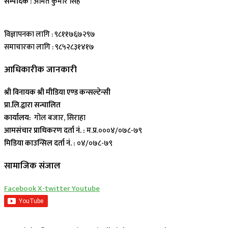
सम्पादक :
अमित कुमार सिह
विज्ञापनका लागि : ९८११७६७२९७
समाचारका लागि : ९८५२८३१४१७
आधिकारीक जानकारी
श्री विनायक श्री मीडिया एण्ड कन्सल्टेन्सी
प्रा.लि.द्वारा सन्चालित
कार्यालय:
गोल बजार, सिराहा
आमसंचार प्राधिकरण दर्ता नं. :
म.प्र.०००४/०७८-७९
मिडिया काउन्सिल दर्ता नं. :
०४/०७८-७९
सामाजिक संजाल
Facebook
X-twitter
Youtube