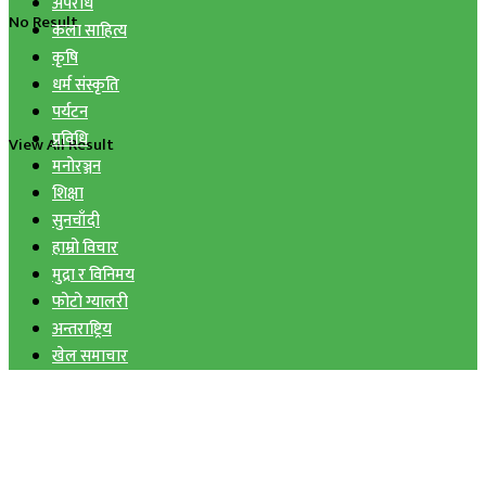
अपराध
No Result
कला साहित्य
कृषि
धर्म संस्कृति
पर्यटन
प्रविधि
View All Result
मनोरञ्जन
शिक्षा
सुनचाँदी
हाम्रो विचार
मुद्रा र विनिमय
फोटो ग्यालरी
अन्तराष्ट्रिय
खेल समाचार