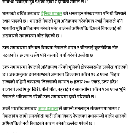
सम्बन्धी विवादमा दुवै पक्षका दाबी र दायित्व सामेल छ ।’
भारतको चर्चित अखबार ‘
दैनिक भाष्कर
’को अनलाइन संस्करणमा पनि यो विषयले
स्थान पाएको छ । भारतले नेपाली भूमि अतिक्रमण गरेकोमात्र नभई नेपालले पनि
भारतीय भूमि अतिक्रमण गरेको भनेर बालेनले अभिव्यक्ति दिएको विषयलाई सो
अखबारले समाचारमा जोड दिएको छ ।
उक्त समाचारमा पनि यस विषयमा नेपालले भारत र चीनलाई कूटनीतिक नोट
पठाएको र इंग्ल्याण्डसँग पनि यसबारे चर्चा गरेको उल्लेख छ ।
उक्त समाचारमा नेपालले अतिक्रमण गरेको भूमिको क्षेत्रफलसमेत उल्लेख गरिएको
छ । जस अनुसार उत्तराखण्डको जम्पावत जिल्लामा करिब १२.४ एकड, बिहार
राज्यको पश्चिमी चम्पारण जिल्लाको लगभग ७ हजार १०० एकड, उत्तर प्रदेश
राज्यको लखीमपुर खिरी, पीलीपीत, बहराईच र श्रावस्तीमा करिब ५०० एकड भूमि
नेपालले अतिक्रमण गरेको उक्त समाचारमा दाबी गरिएको छ ।
अर्को भारतीय अखबार ‘
अमर उजाला
’ले आफ्नो अनलाइन संस्करणमा भारत र
नेपालबिच लामो समयदेखि जारी सीमा विवाद नेपालका प्रधानमन्त्री बालेन शाहको
अभिव्यक्तिले नयाँ विवादको कारण बनेको उल्लेख गरेको छ ।