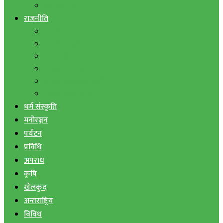
बैंक तथा वित्त
राजनीति
एमाले
नेपाली काङ्ग्रेस
माओवादी
राष्ट्रिय जनमोर्चा
जनता समाजवादी पार्टी
राष्ट्रिय प्रजातन्त्र पार्टी
धर्म संस्कृति
मनोरञ्जन
पर्यटन
प्रविधि
अपराध
कृषि
खेलकुद
अन्तराष्ट्रिय
विविध