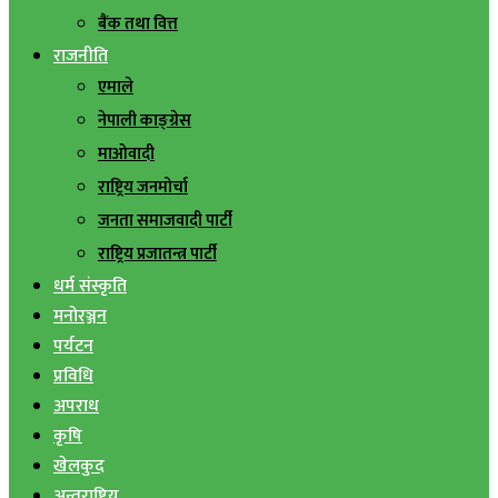
बैंक तथा वित्त
राजनीति
एमाले
नेपाली काङ्ग्रेस
माओवादी
राष्ट्रिय जनमोर्चा
जनता समाजवादी पार्टी
राष्ट्रिय प्रजातन्त्र पार्टी
धर्म संस्कृति
मनोरञ्जन
पर्यटन
प्रविधि
अपराध
कृषि
खेलकुद
अन्तराष्ट्रिय