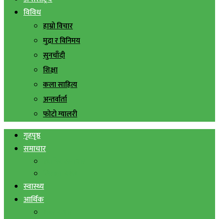
विविध
हाम्रो विचार
मुद्रा र विनिमय
सुनचाँदी
शिक्षा
कला साहित्य
अन्तर्वार्ता
फोटो ग्यालरी
गृहपृष्ठ
समाचार
स्थानिय समाचार
सिराहा बिशेष
स्वास्थ्य
आर्थिक
शेयर बजार