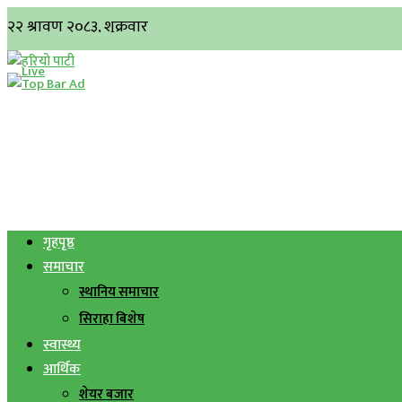
गृहपृष्ठ
समाचार
स्थानिय समाचार
सिराहा बिशेष
स्वास्थ्य
आर्थिक
शेयर बजार