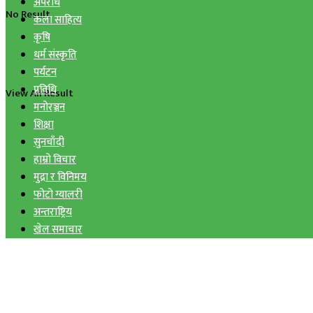
अपराध
No Result
कला साहित्य
कृषि
धर्म संस्कृति
पर्यटन
प्रविधि
View All Result
मनोरञ्जन
शिक्षा
सुनचाँदी
हाम्रो विचार
मुद्रा र विनिमय
फोटो ग्यालरी
अन्तराष्ट्रिय
खेल समाचार