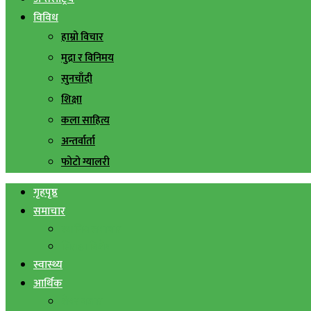
विविध
हाम्रो विचार
मुद्रा र विनिमय
सुनचाँदी
शिक्षा
कला साहित्य
अन्तर्वार्ता
फोटो ग्यालरी
गृहपृष्ठ
समाचार
स्थानिय समाचार
सिराहा बिशेष
स्वास्थ्य
आर्थिक
शेयर बजार