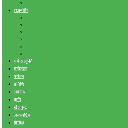
बैंक तथा वित्त
राजनीति
एमाले
नेपाली काङ्ग्रेस
माओवादी
राष्ट्रिय जनमोर्चा
जनता समाजवादी पार्टी
राष्ट्रिय प्रजातन्त्र पार्टी
धर्म संस्कृति
मनोरञ्जन
पर्यटन
प्रविधि
अपराध
कृषि
खेलकुद
अन्तराष्ट्रिय
विविध