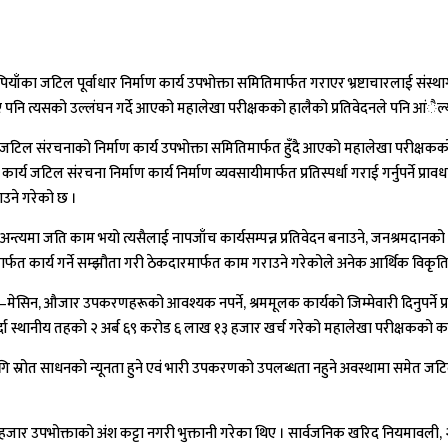
याँका जटिल पूर्वाधार निर्माण कार्य उपभोक्ता समितिमार्फत गराएर भ्रष्टाचारलाई संस्
 भए पनि त्यसको उल्लंघन गर्दे आएको महालेखा परीक्षकको हालैको प्रतिवेदनले पनि आंैल
ा जटिल संरचनाको निर्माण कार्य उपभोक्ता समितिमार्फत हुँदै आएको महालेखा परीक्षक
 जटिल संरचना निर्माण कार्य निर्माण व्यवसायीमार्फत प्रतिस्पर्धा गराई गर्नुपर्ने 
ाउने गरेको छ ।
्षको अन्त्यमा जति काम भयो त्यसैलाई नापजाँच कार्यसम्पन्न प्रतिवेदन बनाउने, जनश्रम
िमार्फत कार्य गर्ने सम्झौता गरी ठेकदारमार्फत काम गराउने गरेकोले अनेक आर्थिक विकृ
सिन, औजार उपकरणहरूको आवश्यक नपर्ने, श्रममूलक कार्यको जिम्मेवारी दिनुपर्ने प्
र्दा स्थानीय तहको २ अर्ब ६९ करोड ६ लाख १३ हजार खर्च गरेको महालेखा परीक्षकको 
 स्रोत साधनको न्यूनता हुने एवं भारी उपकरणको उपलब्धता नहुने अवस्थामा समेत जटिल संर
जार उपभोक्ताको अंश कट्टा नगरी भुक्तानी गरेका थिए । सार्वजनिक खरिद नियमावली,