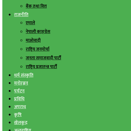
बैंक तथा वित्त
राजनीति
एमाले
नेपाली काङ्ग्रेस
माओवादी
राष्ट्रिय जनमोर्चा
जनता समाजवादी पार्टी
राष्ट्रिय प्रजातन्त्र पार्टी
धर्म संस्कृति
मनोरञ्जन
पर्यटन
प्रविधि
अपराध
कृषि
खेलकुद
अन्तराष्ट्रिय