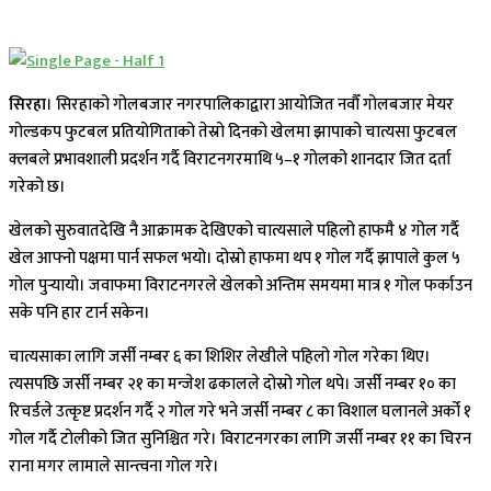
सिरहा
। सिरहाको गोलबजार नगरपालिकाद्वारा आयोजित नवौँ गोलबजार मेयर
गोल्डकप फुटबल प्रतियोगिताको तेस्रो दिनको खेलमा झापाको चात्यसा फुटबल
क्लबले प्रभावशाली प्रदर्शन गर्दै विराटनगरमाथि ५–१ गोलको शानदार जित दर्ता
गरेको छ।
खेलको सुरुवातदेखि नै आक्रामक देखिएको चात्यसाले पहिलो हाफमै ४ गोल गर्दै
खेल आफ्नो पक्षमा पार्न सफल भयो। दोस्रो हाफमा थप १ गोल गर्दै झापाले कुल ५
गोल पुर्‍यायो। जवाफमा विराटनगरले खेलको अन्तिम समयमा मात्र १ गोल फर्काउन
सके पनि हार टार्न सकेन।
चात्यसाका लागि जर्सी नम्बर ६ का शिशिर लेखीले पहिलो गोल गरेका थिए।
त्यसपछि जर्सी नम्बर २१ का मन्जेश ढकालले दोस्रो गोल थपे। जर्सी नम्बर १० का
रिचर्डले उत्कृष्ट प्रदर्शन गर्दै २ गोल गरे भने जर्सी नम्बर ८ का विशाल घलानले अर्को १
गोल गर्दै टोलीको जित सुनिश्चित गरे। विराटनगरका लागि जर्सी नम्बर ११ का चिरन
राना मगर लामाले सान्त्वना गोल गरे।