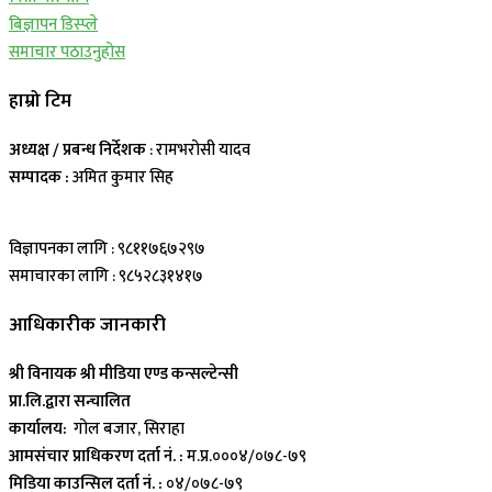
बिज्ञापन डिस्प्ले
समाचार पठाउनुहोस
हाम्रो टिम
अध्यक्ष / प्रबन्ध निर्देशक
: रामभरोसी यादव
सम्पादक :
अमित कुमार सिह
विज्ञापनका लागि : ९८११७६७२९७
समाचारका लागि : ९८५२८३१४१७
आधिकारीक जानकारी
श्री विनायक श्री मीडिया एण्ड कन्सल्टेन्सी
प्रा.लि.द्वारा सन्चालित
कार्यालय:
गोल बजार, सिराहा
आमसंचार प्राधिकरण दर्ता नं. :
म.प्र.०००४/०७८-७९
मिडिया काउन्सिल दर्ता नं. :
०४/०७८-७९