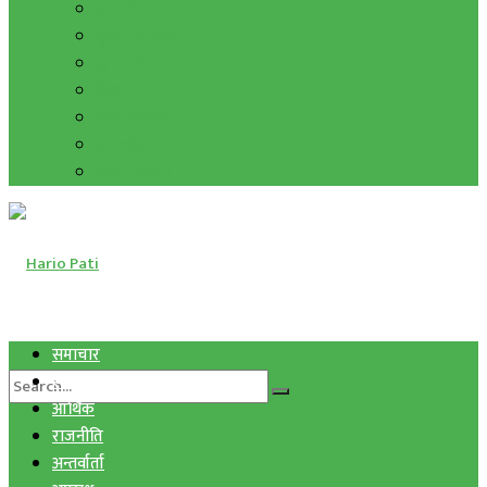
हाम्रो विचार
मुद्रा र विनिमय
सुनचाँदी
शिक्षा
कला साहित्य
अन्तर्वार्ता
फोटो ग्यालरी
समाचार
स्वास्थ्य
आर्थिक
राजनीति
अन्तर्वार्ता