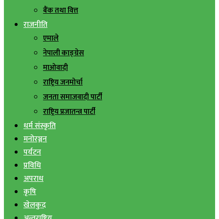
बैंक तथा वित्त
राजनीति
एमाले
नेपाली काङ्ग्रेस
माओवादी
राष्ट्रिय जनमोर्चा
जनता समाजवादी पार्टी
राष्ट्रिय प्रजातन्त्र पार्टी
धर्म संस्कृति
मनोरञ्जन
पर्यटन
प्रविधि
अपराध
कृषि
खेलकुद
अन्तराष्ट्रिय