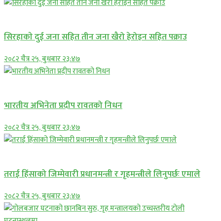
समाचार
सिरहाकाे दुई जना सहित तीन जना खैरो हेरोइन सहित पक्राउ
२०८२ चैत्र २५, बुधबार २३:४७
अन्तराष्ट्रिय
भारतीय अभिनेता प्रदीप रावतको निधन
२०८२ चैत्र २५, बुधबार २३:४७
प्रमुख सामाचार
तराई हिंसाको जिम्मेवारी प्रधानमन्त्री र गृहमन्त्रीले लिनुपर्छः एमाले
२०८२ चैत्र २५, बुधबार २३:४७