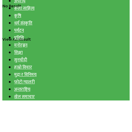
अपराध
No Result
कला साहित्य
कृषि
धर्म संस्कृति
पर्यटन
प्रविधि
View All Result
मनोरञ्जन
शिक्षा
सुनचाँदी
हाम्रो विचार
मुद्रा र विनिमय
फोटो ग्यालरी
अन्तराष्ट्रिय
खेल समाचार