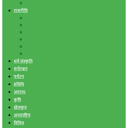
बैंक तथा वित्त
राजनीति
एमाले
नेपाली काङ्ग्रेस
माओवादी
राष्ट्रिय जनमोर्चा
जनता समाजवादी पार्टी
राष्ट्रिय प्रजातन्त्र पार्टी
धर्म संस्कृति
मनोरञ्जन
पर्यटन
प्रविधि
अपराध
कृषि
खेलकुद
अन्तराष्ट्रिय
विविध