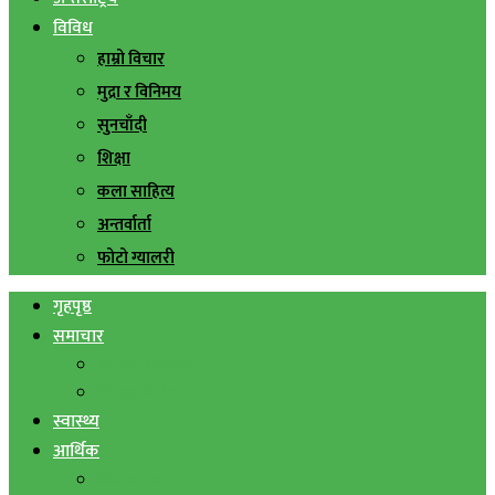
विविध
हाम्रो विचार
मुद्रा र विनिमय
सुनचाँदी
शिक्षा
कला साहित्य
अन्तर्वार्ता
फोटो ग्यालरी
गृहपृष्ठ
समाचार
स्थानिय समाचार
सिराहा बिशेष
स्वास्थ्य
आर्थिक
शेयर बजार