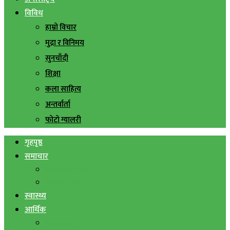
विविध
हाम्रो विचार
मुद्रा र विनिमय
सुनचाँदी
शिक्षा
कला साहित्य
अन्तर्वार्ता
फोटो ग्यालरी
गृहपृष्ठ
समाचार
स्थानिय समाचार
सिराहा बिशेष
स्वास्थ्य
आर्थिक
शेयर बजार