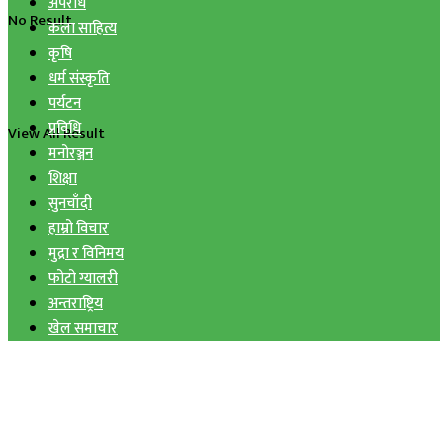
अपराध
No Result
कला साहित्य
कृषि
धर्म संस्कृति
पर्यटन
प्रविधि
View All Result
मनोरञ्जन
शिक्षा
सुनचाँदी
हाम्रो विचार
मुद्रा र विनिमय
फोटो ग्यालरी
अन्तराष्ट्रिय
खेल समाचार