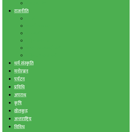
बैंक तथा वित्त
राजनीति
एमाले
नेपाली काङ्ग्रेस
माओवादी
राष्ट्रिय जनमोर्चा
जनता समाजवादी पार्टी
राष्ट्रिय प्रजातन्त्र पार्टी
धर्म संस्कृति
मनोरञ्जन
पर्यटन
प्रविधि
अपराध
कृषि
खेलकुद
अन्तराष्ट्रिय
विविध