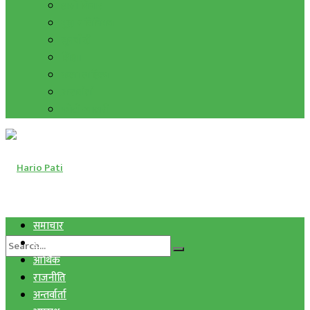
हाम्रो विचार
मुद्रा र विनिमय
सुनचाँदी
शिक्षा
कला साहित्य
अन्तर्वार्ता
फोटो ग्यालरी
समाचार
स्वास्थ्य
आर्थिक
राजनीति
अन्तर्वार्ता