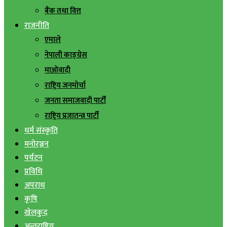
बैंक तथा वित्त
राजनीति
एमाले
नेपाली काङ्ग्रेस
माओवादी
राष्ट्रिय जनमोर्चा
जनता समाजवादी पार्टी
राष्ट्रिय प्रजातन्त्र पार्टी
धर्म संस्कृति
मनोरञ्जन
पर्यटन
प्रविधि
अपराध
कृषि
खेलकुद
अन्तराष्ट्रिय