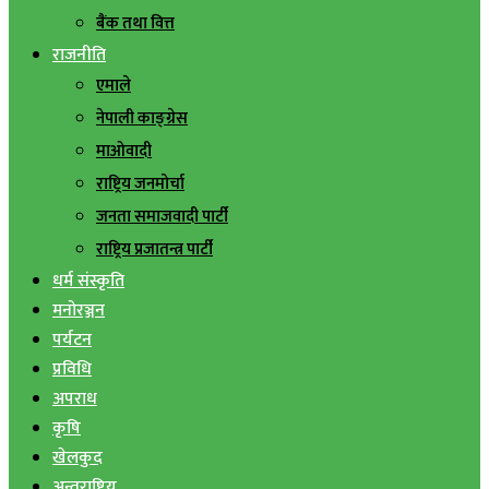
बैंक तथा वित्त
राजनीति
एमाले
नेपाली काङ्ग्रेस
माओवादी
राष्ट्रिय जनमोर्चा
जनता समाजवादी पार्टी
राष्ट्रिय प्रजातन्त्र पार्टी
धर्म संस्कृति
मनोरञ्जन
पर्यटन
प्रविधि
अपराध
कृषि
खेलकुद
अन्तराष्ट्रिय