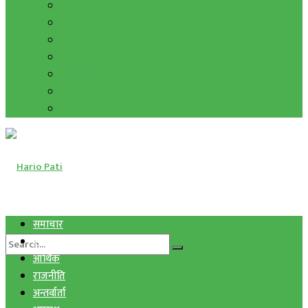
हाम्रो विचार
मुद्रा र विनिमय
सुनचाँदी
शिक्षा
कला साहित्य
अन्तर्वार्ता
फोटो ग्यालरी
समाचार
स्वास्थ्य
आर्थिक
राजनीति
अन्तर्वार्ता