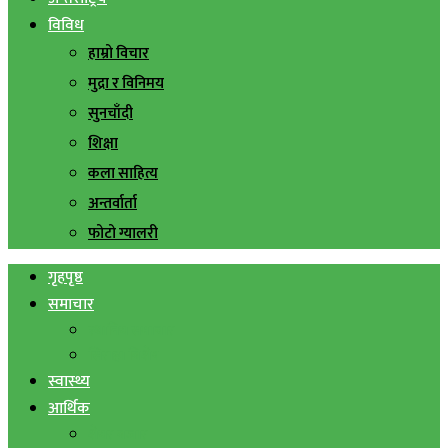
विविध
हाम्रो विचार
मुद्रा र विनिमय
सुनचाँदी
शिक्षा
कला साहित्य
अन्तर्वार्ता
फोटो ग्यालरी
गृहपृष्ठ
समाचार
स्थानिय समाचार
सिराहा बिशेष
स्वास्थ्य
आर्थिक
शेयर बजार