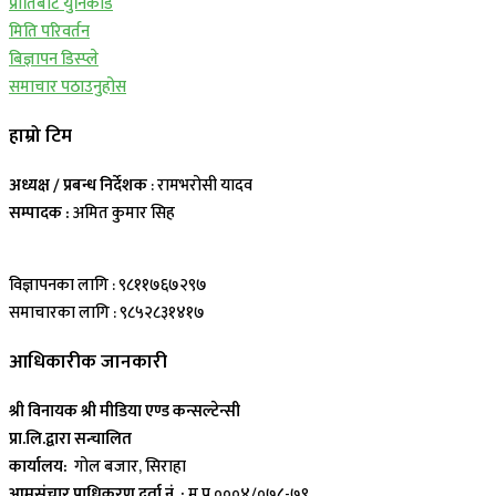
प्रीतिबाट युनिकोड
मिति परिवर्तन
बिज्ञापन डिस्प्ले
समाचार पठाउनुहोस
हाम्रो टिम
अध्यक्ष / प्रबन्ध निर्देशक
: रामभरोसी यादव
सम्पादक :
अमित कुमार सिह
विज्ञापनका लागि : ९८११७६७२९७
समाचारका लागि : ९८५२८३१४१७
आधिकारीक जानकारी
श्री विनायक श्री मीडिया एण्ड कन्सल्टेन्सी
प्रा.लि.द्वारा सन्चालित
कार्यालय:
गोल बजार, सिराहा
आमसंचार प्राधिकरण दर्ता नं. :
म.प्र.०००४/०७८-७९