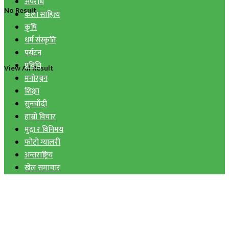
अपराध
No Result
कला साहित्य
कृषि
धर्म संस्कृति
पर्यटन
प्रविधि
View All Result
मनोरञ्जन
शिक्षा
सुनचाँदी
हाम्रो विचार
मुद्रा र विनिमय
फोटो ग्यालरी
अन्तराष्ट्रिय
खेल समाचार