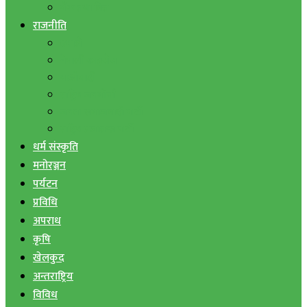
बैंक तथा वित्त
राजनीति
एमाले
नेपाली काङ्ग्रेस
माओवादी
राष्ट्रिय जनमोर्चा
जनता समाजवादी पार्टी
राष्ट्रिय प्रजातन्त्र पार्टी
धर्म संस्कृति
मनोरञ्जन
पर्यटन
प्रविधि
अपराध
कृषि
खेलकुद
अन्तराष्ट्रिय
विविध