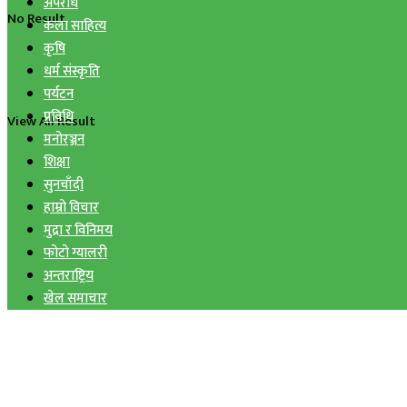
अपराध
No Result
कला साहित्य
कृषि
धर्म संस्कृति
पर्यटन
प्रविधि
View All Result
मनोरञ्जन
शिक्षा
सुनचाँदी
हाम्रो विचार
मुद्रा र विनिमय
फोटो ग्यालरी
अन्तराष्ट्रिय
खेल समाचार