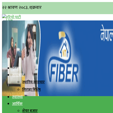
गृहपृष्ठ
समाचार
स्थानिय समाचार
सिराहा बिशेष
स्वास्थ्य
आर्थिक
शेयर बजार