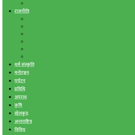
बैंक तथा वित्त
राजनीति
एमाले
नेपाली काङ्ग्रेस
माओवादी
राष्ट्रिय जनमोर्चा
जनता समाजवादी पार्टी
राष्ट्रिय प्रजातन्त्र पार्टी
धर्म संस्कृति
मनोरञ्जन
पर्यटन
प्रविधि
अपराध
कृषि
खेलकुद
अन्तराष्ट्रिय
विविध