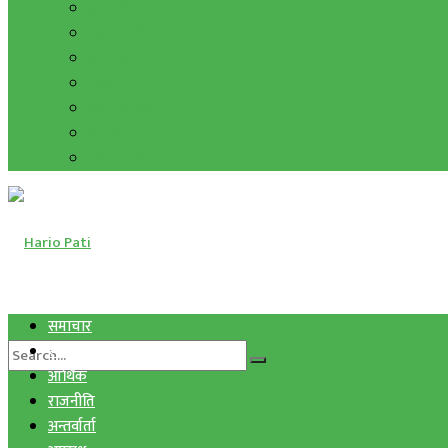
हाम्रो विचार
मुद्रा र विनिमय
सुनचाँदी
शिक्षा
कला साहित्य
अन्तर्वार्ता
फोटो ग्यालरी
समाचार
स्वास्थ्य
आर्थिक
राजनीति
अन्तर्वार्ता