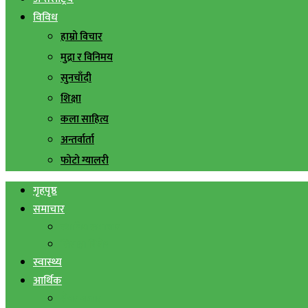
विविध
हाम्रो विचार
मुद्रा र विनिमय
सुनचाँदी
शिक्षा
कला साहित्य
अन्तर्वार्ता
फोटो ग्यालरी
गृहपृष्ठ
समाचार
स्थानिय समाचार
सिराहा बिशेष
स्वास्थ्य
आर्थिक
शेयर बजार