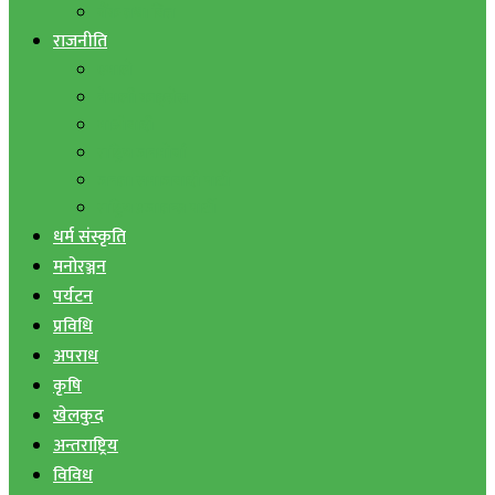
बैंक तथा वित्त
राजनीति
एमाले
नेपाली काङ्ग्रेस
माओवादी
राष्ट्रिय जनमोर्चा
जनता समाजवादी पार्टी
राष्ट्रिय प्रजातन्त्र पार्टी
धर्म संस्कृति
मनोरञ्जन
पर्यटन
प्रविधि
अपराध
कृषि
खेलकुद
अन्तराष्ट्रिय
विविध