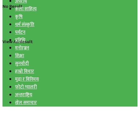
अपराध
No Result
कला साहित्य
कृषि
धर्म संस्कृति
पर्यटन
प्रविधि
View All Result
मनोरञ्जन
शिक्षा
सुनचाँदी
हाम्रो विचार
मुद्रा र विनिमय
फोटो ग्यालरी
अन्तराष्ट्रिय
खेल समाचार