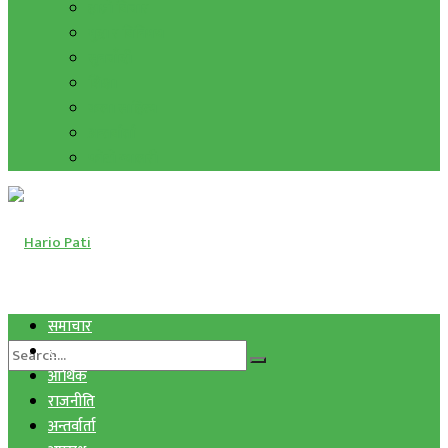
हाम्रो विचार
मुद्रा र विनिमय
सुनचाँदी
शिक्षा
कला साहित्य
अन्तर्वार्ता
फोटो ग्यालरी
समाचार
स्वास्थ्य
आर्थिक
राजनीति
अन्तर्वार्ता