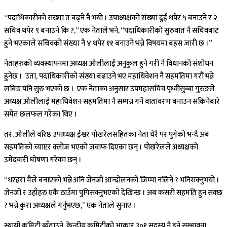
“पदाधिकारीको संख्या त बढ्ने नै भयो । उपाध्यक्षको संख्या दुई थपेर ५ बनाउने र २
सचिव थपेर ९ बनाउने कि ?,” एक नेताले भने, “पदाधिकारीको सुरुवात नै सचिवबाट
हुने भएकाले सचिवको संख्या नै ४ थपेर ११ बनाउने भन्ने विषयमा बहस जारी छ ।”
नेताहरुको व्यवस्थापनमा अध्यक्ष ओलीलाई अनुकुल हुने गरी नै विधानको संशोधन
हुनेछ । उता, पदाधिकारीको संख्या बढाउने भए महाधिवेशन नै सहमतिमा गरौं भन्ने
लबिङ पनि सुरु भएको छ । एक नेताका अनुसार उपमहासचिव पृथ्वीसुब्बा गुरुङले
अध्यक्ष ओलीलाई महाधिवेशन सहमतिमा नै सम्पन्न गर्ने वातावरण बनाउन सकिनेबारे
समेत छलफल गरेका थिए ।
तर, ओलीले वरिष्ठ उपाध्यक्ष ईश्वर पोखरेलसहितका नेता धेरै पर पुगेको भन्दै अब
सहमतिको च्याप्टर क्लोज भएको जवाफ दिएका छन् । पोखरेलले अध्यक्षको
उमेदवारी घोषणा गरेका छन् ।
“धरहरा मैले बनाएको भन्ने अनि जेनजी आन्दोलनको जिम्मा नलिने ? भनिसक्नुभयो ।
जेनजी र उहाँहरु एकै ठाउँमा पुगिसक्नुभएको देखिन्छ । अब कसरी सहमति हुन सक्छ
? भन्ने कुरा अध्यक्षले गर्नुभएछ,” एक नेताले सुनाए ।
स्थायी कमिटी ब्युँताउने, केन्द्रीय कमिटीको आकार ३०१ सदस्य नै हुने सम्भावना