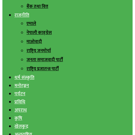
बैंक तथा वित्त
राजनीति
एमाले
नेपाली काङ्ग्रेस
माओवादी
राष्ट्रिय जनमोर्चा
जनता समाजवादी पार्टी
राष्ट्रिय प्रजातन्त्र पार्टी
धर्म संस्कृति
मनोरञ्जन
पर्यटन
प्रविधि
अपराध
कृषि
खेलकुद
अन्तराष्ट्रिय