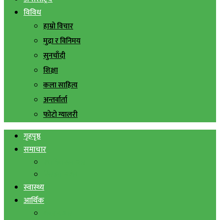
विविध
हाम्रो विचार
मुद्रा र विनिमय
सुनचाँदी
शिक्षा
कला साहित्य
अन्तर्वार्ता
फोटो ग्यालरी
गृहपृष्ठ
समाचार
स्थानिय समाचार
सिराहा बिशेष
स्वास्थ्य
आर्थिक
शेयर बजार