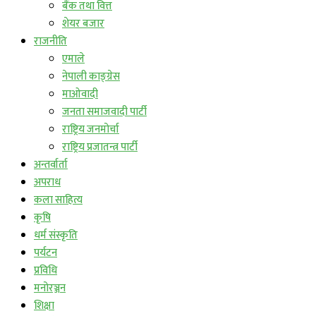
बैंक तथा वित्त
शेयर बजार
राजनीति
एमाले
नेपाली काङ्ग्रेस
माओवादी
जनता समाजवादी पार्टी
राष्ट्रिय जनमोर्चा
राष्ट्रिय प्रजातन्त्र पार्टी
अन्तर्वार्ता
अपराध
कला साहित्य
कृषि
धर्म संस्कृति
पर्यटन
प्रविधि
मनोरञ्जन
शिक्षा