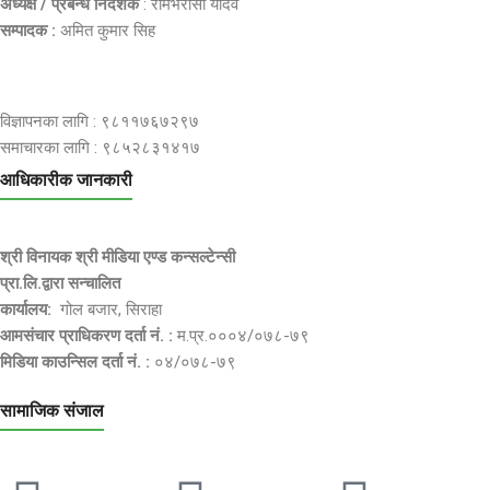
अध्यक्ष / प्रबन्ध निर्देशक
: रामभरोसी यादव
सम्पादक :
अमित कुमार सिह
विज्ञापनका लागि : ९८११७६७२९७
समाचारका लागि : ९८५२८३१४१७
आधिकारीक जानकारी
श्री विनायक श्री मीडिया एण्ड कन्सल्टेन्सी
प्रा.लि.द्वारा सन्चालित
कार्यालय:
गोल बजार, सिराहा
आमसंचार प्राधिकरण दर्ता नं. :
म.प्र.०००४/०७८-७९
मिडिया काउन्सिल दर्ता नं. :
०४/०७८-७९
सामाजिक संजाल