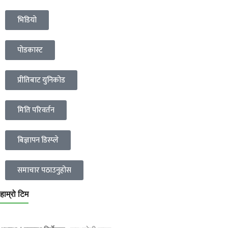
भिडियो
पोडकास्ट
प्रीतिबाट युनिकोड
मिति परिवर्तन
बिज्ञापन डिस्प्ले
समाचार पठाउनुहोस
हाम्रो टिम