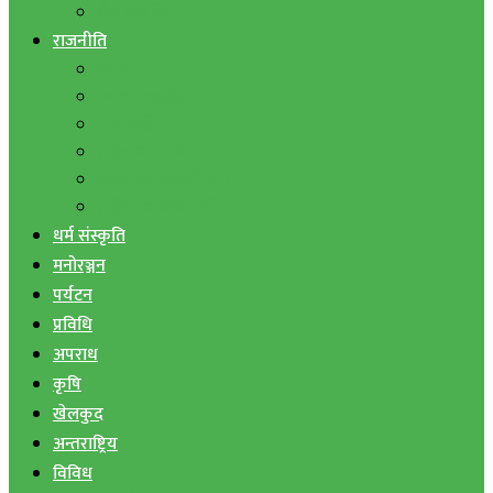
बैंक तथा वित्त
राजनीति
एमाले
नेपाली काङ्ग्रेस
माओवादी
राष्ट्रिय जनमोर्चा
जनता समाजवादी पार्टी
राष्ट्रिय प्रजातन्त्र पार्टी
धर्म संस्कृति
मनोरञ्जन
पर्यटन
प्रविधि
अपराध
कृषि
खेलकुद
अन्तराष्ट्रिय
विविध