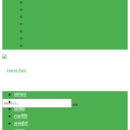
हाम्रो विचार
मुद्रा र विनिमय
सुनचाँदी
शिक्षा
कला साहित्य
अन्तर्वार्ता
फोटो ग्यालरी
समाचार
स्वास्थ्य
आर्थिक
राजनीति
अन्तर्वार्ता