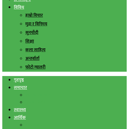
विविध
हाम्रो विचार
मुद्रा र विनिमय
सुनचाँदी
शिक्षा
कला साहित्य
अन्तर्वार्ता
फोटो ग्यालरी
गृहपृष्ठ
समाचार
स्थानिय समाचार
सिराहा बिशेष
स्वास्थ्य
आर्थिक
शेयर बजार