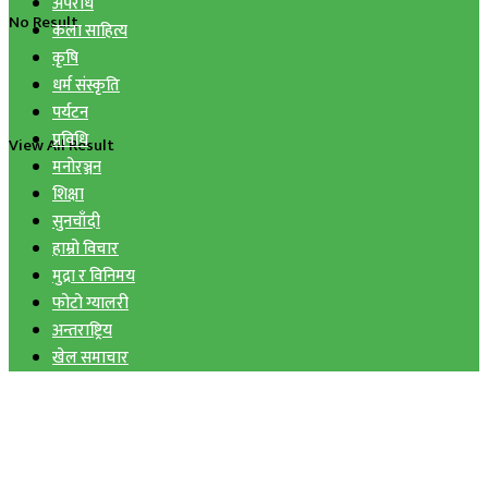
अपराध
No Result
कला साहित्य
कृषि
धर्म संस्कृति
पर्यटन
प्रविधि
View All Result
मनोरञ्जन
शिक्षा
सुनचाँदी
हाम्रो विचार
मुद्रा र विनिमय
फोटो ग्यालरी
अन्तराष्ट्रिय
खेल समाचार