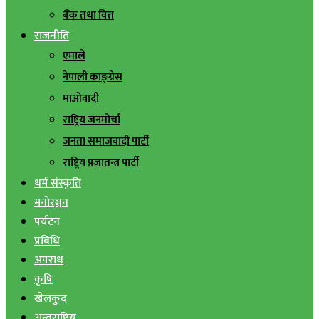
बैंक तथा वित्त
राजनीति
एमाले
नेपाली काङ्ग्रेस
माओवादी
राष्ट्रिय जनमोर्चा
जनता समाजवादी पार्टी
राष्ट्रिय प्रजातन्त्र पार्टी
धर्म संस्कृति
मनोरञ्जन
पर्यटन
प्रविधि
अपराध
कृषि
खेलकुद
अन्तराष्ट्रिय