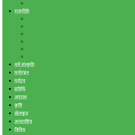
बैंक तथा वित्त
राजनीति
एमाले
नेपाली काङ्ग्रेस
माओवादी
राष्ट्रिय जनमोर्चा
जनता समाजवादी पार्टी
राष्ट्रिय प्रजातन्त्र पार्टी
धर्म संस्कृति
मनोरञ्जन
पर्यटन
प्रविधि
अपराध
कृषि
खेलकुद
अन्तराष्ट्रिय
विविध