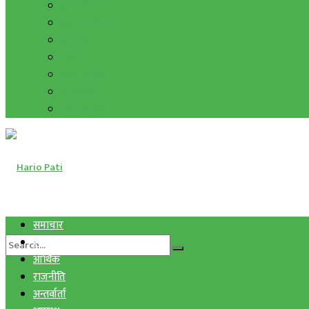
हाम्रो विचार
मुद्रा र विनिमय
सुनचाँदी
शिक्षा
कला साहित्य
अन्तर्वार्ता
फोटो ग्यालरी
समाचार
स्वास्थ्य
आर्थिक
राजनीति
अन्तर्वार्ता