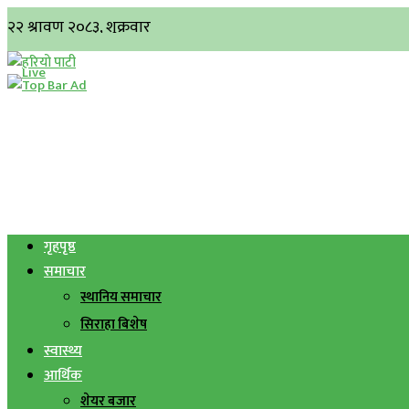
गृहपृष्ठ
समाचार
स्थानिय समाचार
सिराहा बिशेष
स्वास्थ्य
आर्थिक
शेयर बजार