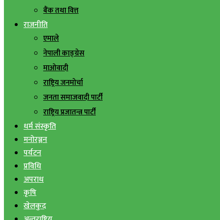
बैंक तथा वित्त
राजनीति
एमाले
नेपाली काङ्ग्रेस
माओवादी
राष्ट्रिय जनमोर्चा
जनता समाजवादी पार्टी
राष्ट्रिय प्रजातन्त्र पार्टी
धर्म संस्कृति
मनोरञ्जन
पर्यटन
प्रविधि
अपराध
कृषि
खेलकुद
अन्तराष्ट्रिय