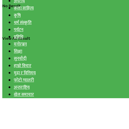
अपराध
No Result
कला साहित्य
कृषि
धर्म संस्कृति
पर्यटन
प्रविधि
View All Result
मनोरञ्जन
शिक्षा
सुनचाँदी
हाम्रो विचार
मुद्रा र विनिमय
फोटो ग्यालरी
अन्तराष्ट्रिय
खेल समाचार