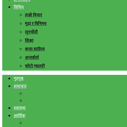
विविध
हाम्रो विचार
मुद्रा र विनिमय
सुनचाँदी
शिक्षा
कला साहित्य
अन्तर्वार्ता
फोटो ग्यालरी
गृहपृष्ठ
समाचार
स्थानिय समाचार
सिराहा बिशेष
स्वास्थ्य
आर्थिक
शेयर बजार