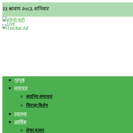
गृहपृष्ठ
समाचार
स्थानिय समाचार
सिराहा बिशेष
स्वास्थ्य
आर्थिक
शेयर बजार