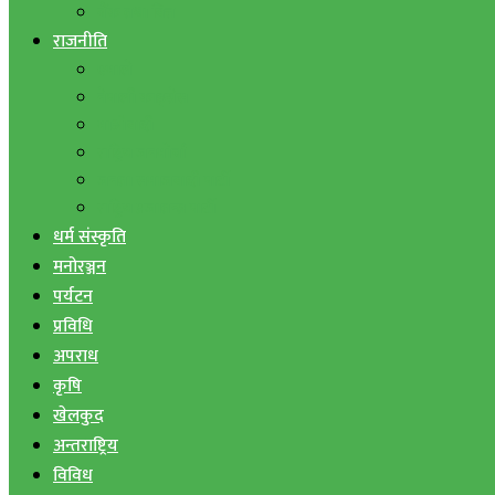
बैंक तथा वित्त
राजनीति
एमाले
नेपाली काङ्ग्रेस
माओवादी
राष्ट्रिय जनमोर्चा
जनता समाजवादी पार्टी
राष्ट्रिय प्रजातन्त्र पार्टी
धर्म संस्कृति
मनोरञ्जन
पर्यटन
प्रविधि
अपराध
कृषि
खेलकुद
अन्तराष्ट्रिय
विविध