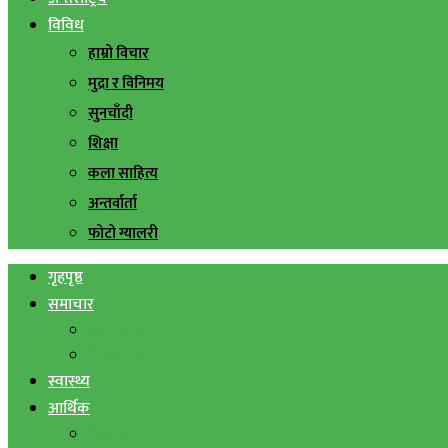
विविध
हाम्रो विचार
मुद्रा र विनिमय
सुनचाँदी
शिक्षा
कला साहित्य
अन्तर्वार्ता
फोटो ग्यालरी
गृहपृष्ठ
समाचार
स्थानिय समाचार
सिराहा बिशेष
स्वास्थ्य
आर्थिक
शेयर बजार