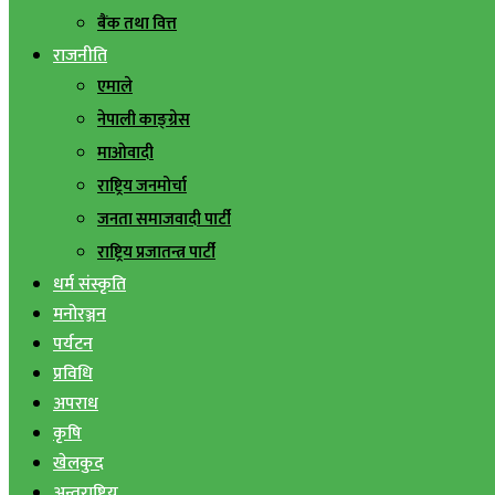
बैंक तथा वित्त
राजनीति
एमाले
नेपाली काङ्ग्रेस
माओवादी
राष्ट्रिय जनमोर्चा
जनता समाजवादी पार्टी
राष्ट्रिय प्रजातन्त्र पार्टी
धर्म संस्कृति
मनोरञ्जन
पर्यटन
प्रविधि
अपराध
कृषि
खेलकुद
अन्तराष्ट्रिय