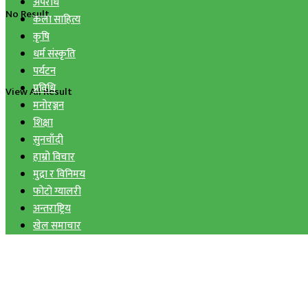
अपराध
No Result
कला साहित्य
कृषि
धर्म संस्कृति
पर्यटन
प्रविधि
View All Result
मनोरञ्जन
शिक्षा
सुनचाँदी
हाम्रो विचार
मुद्रा र विनिमय
फोटो ग्यालरी
अन्तराष्ट्रिय
खेल समाचार