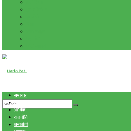
हाम्रो विचार
मुद्रा र विनिमय
सुनचाँदी
शिक्षा
कला साहित्य
अन्तर्वार्ता
फोटो ग्यालरी
समाचार
स्वास्थ्य
आर्थिक
राजनीति
अन्तर्वार्ता