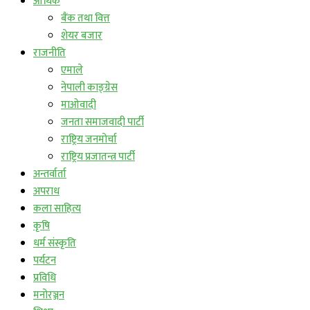
आर्थिक
बैंक तथा वित्त
शेयर बजार
राजनीति
एमाले
नेपाली काङ्ग्रेस
माओवादी
जनता समाजवादी पार्टी
राष्ट्रिय जनमोर्चा
राष्ट्रिय प्रजातन्त्र पार्टी
अन्तर्वार्ता
अपराध
कला साहित्य
कृषि
धर्म संस्कृति
पर्यटन
प्रविधि
मनोरञ्जन