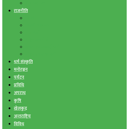
बैंक तथा वित्त
राजनीति
एमाले
नेपाली काङ्ग्रेस
माओवादी
राष्ट्रिय जनमोर्चा
जनता समाजवादी पार्टी
राष्ट्रिय प्रजातन्त्र पार्टी
धर्म संस्कृति
मनोरञ्जन
पर्यटन
प्रविधि
अपराध
कृषि
खेलकुद
अन्तराष्ट्रिय
विविध