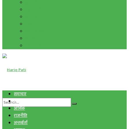
हाम्रो विचार
मुद्रा र विनिमय
सुनचाँदी
शिक्षा
कला साहित्य
अन्तर्वार्ता
फोटो ग्यालरी
समाचार
स्वास्थ्य
आर्थिक
राजनीति
अन्तर्वार्ता