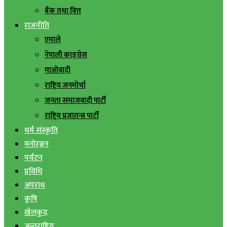
बैंक तथा वित्त
राजनीति
एमाले
नेपाली काङ्ग्रेस
माओवादी
राष्ट्रिय जनमोर्चा
जनता समाजवादी पार्टी
राष्ट्रिय प्रजातन्त्र पार्टी
धर्म संस्कृति
मनोरञ्जन
पर्यटन
प्रविधि
अपराध
कृषि
खेलकुद
अन्तराष्ट्रिय