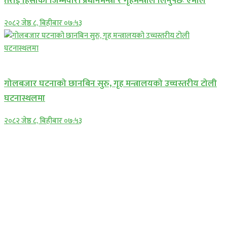
तराई हिंसाको जिम्मेवारी प्रधानमन्त्री र गृहमन्त्रीले लिनुपर्छः एमाले
२०८२ जेष्ठ ८, बिहीबार ०७:५३
प्रमुख सामाचार
गोलबजार घटनाको छानबिन सुरु, गृह मन्त्रालयको उच्चस्तरीय टोली
घटनास्थलमा
२०८२ जेष्ठ ८, बिहीबार ०७:५३