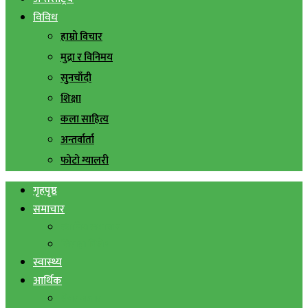
विविध
हाम्रो विचार
मुद्रा र विनिमय
सुनचाँदी
शिक्षा
कला साहित्य
अन्तर्वार्ता
फोटो ग्यालरी
गृहपृष्ठ
समाचार
स्थानिय समाचार
सिराहा बिशेष
स्वास्थ्य
आर्थिक
शेयर बजार