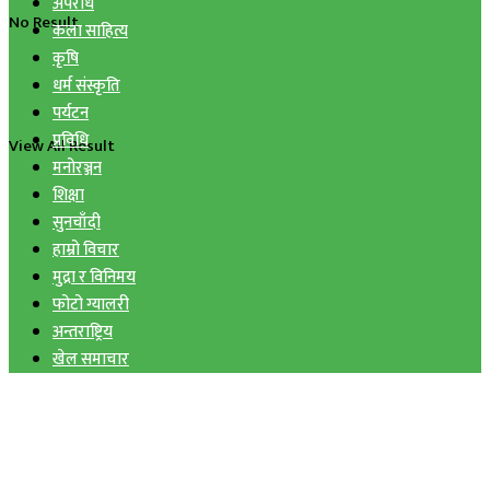
अपराध
No Result
कला साहित्य
कृषि
धर्म संस्कृति
पर्यटन
प्रविधि
View All Result
मनोरञ्जन
शिक्षा
सुनचाँदी
हाम्रो विचार
मुद्रा र विनिमय
फोटो ग्यालरी
अन्तराष्ट्रिय
खेल समाचार